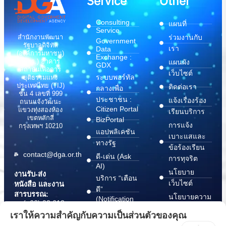
Service
Other
Consulting
แผนที่
Service
สำนักงานพัฒนา
ร่วมงานกับ
Government
รัฐบาลดิจิทัล
เรา
Data
(องค์การมหาชน)
Exchange :
(สพร.) อาคาร
แผนผัง
GDX
สถาบันเพื่อการ
เว็บไซต์
ระบบพอร์ทัล
ยุติธรรมแห่ง
ประเทศไทย (TIJ)
ติดต่อเรา
กลางเพื่อ
ชั้น 4 เลขที่ 999
ประชาชน :
แจ้งเรื่องร้อง
ถนนแจ้งวัฒนะ
Citizen Portal
แขวงทุ่งสองห้อง
เรียนบริการ
เขตหลักสี่
BizPortal
การแจ้ง
กรุงเทพฯ 10210
แอปพลิเคชัน
เบาะแสและ
ทางรัฐ
ข้อร้องเรียน
contact@dga.or.th
ดี-เด่น (Ask
การทุจริต
AI)
นโยบาย
งานรับ-ส่ง
บริการ “เตือน
เว็บไซต์
หนังสือ และงาน
ดี”
สารบรรณ:
นโยบายความ
(Notification
(+66) 02 612
Platform)
มั่นคง
6000
เราให้ความสำคัญกับความเป็นส่วนตัวของคุณ
บริการ
ปลอดภัย
saraban@dga.or.th