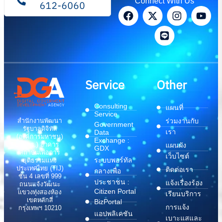
Connect With Us
612-6060
Service
Other
Consulting
แผนที่
Service
สำนักงานพัฒนา
ร่วมงานกับ
Government
รัฐบาลดิจิทัล
เรา
Data
(องค์การมหาชน)
Exchange :
(สพร.) อาคาร
แผนผัง
GDX
สถาบันเพื่อการ
เว็บไซต์
ระบบพอร์ทัล
ยุติธรรมแห่ง
ประเทศไทย (TIJ)
ติดต่อเรา
กลางเพื่อ
ชั้น 4 เลขที่ 999
ประชาชน :
แจ้งเรื่องร้อง
ถนนแจ้งวัฒนะ
Citizen Portal
แขวงทุ่งสองห้อง
เรียนบริการ
เขตหลักสี่
BizPortal
การแจ้ง
กรุงเทพฯ 10210
แอปพลิเคชัน
เบาะแสและ