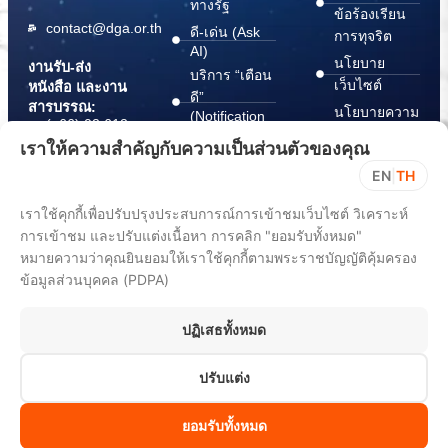
ทางรัฐ
ข้อร้องเรียน
contact@dga.or.th
ดี-เด่น (Ask
การทุจริต
AI)
นโยบาย
งานรับ-ส่ง
บริการ “เตือน
เว็บไซต์
หนังสือ และงาน
ดี”
สารบรรณ:
นโยบายความ
(Notification
(+66) 02 612
Platform)
มั่นคง
6000
เราให้ความสำคัญกับความเป็นส่วนตัวของคุณ
บริการ
ปลอดภัย
saraban@dga.or.th
EN
|
TH
“กระเป๋า
สารสนเทศ
DGA Contact
เอกสาร”
ทางไซเบอร์
เราใช้คุกกี้เพื่อปรับปรุงประสบการณ์การเข้าชมเว็บไซต์ วิเคราะห์
Center:
(Document
ChangeLog
(+66) 02 612
การเข้าชม และปรับแต่งเนื้อหา การคลิก "ยอมรับทั้งหมด"
Wallet)
6060
หมายความว่าคุณยินยอมให้เราใช้คุกกี้ตามพระราชบัญญัติคุ้มครอง
ข้อมูลส่วนบุคคล (PDPA)
ปฏิเสธทั้งหมด
ปรับแต่ง
All rights reserved 2025. Digital Government Development Agency
(Public Organization) (DGA)
ยอมรับทั้งหมด