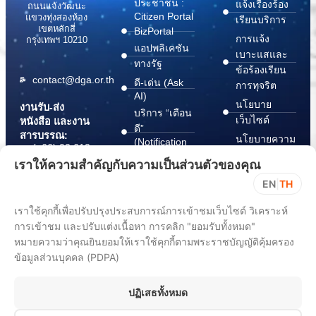
ประชาชน :
แจ้งเรื่องร้อง
ถนนแจ้งวัฒนะ
Citizen Portal
แขวงทุ่งสองห้อง
เรียนบริการ
เขตหลักสี่
BizPortal
การแจ้ง
กรุงเทพฯ 10210
แอปพลิเคชัน
เบาะแสและ
ทางรัฐ
ข้อร้องเรียน
contact@dga.or.th
ดี-เด่น (Ask
การทุจริต
AI)
นโยบาย
งานรับ-ส่ง
บริการ “เตือน
เว็บไซต์
หนังสือ และงาน
ดี”
สารบรรณ:
นโยบายความ
(Notification
(+66) 02 612
Platform)
มั่นคง
6000
เราให้ความสำคัญกับความเป็นส่วนตัวของคุณ
บริการ
ปลอดภัย
saraban@dga.or.th
EN
|
TH
“กระเป๋า
สารสนเทศ
DGA Contact
เอกสาร”
ทางไซเบอร์
เราใช้คุกกี้เพื่อปรับปรุงประสบการณ์การเข้าชมเว็บไซต์ วิเคราะห์
Center:
(Document
ChangeLog
(+66) 02 612
การเข้าชม และปรับแต่งเนื้อหา การคลิก "ยอมรับทั้งหมด"
Wallet)
6060
หมายความว่าคุณยินยอมให้เราใช้คุกกี้ตามพระราชบัญญัติคุ้มครอง
ข้อมูลส่วนบุคคล (PDPA)
ปฏิเสธทั้งหมด