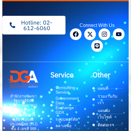
Hotline: 02-
Connect With Us
612-6060
Service
Other
Consulting
แผนที่
Service
สำนักงานพัฒนา
ร่วมงานกับ
Government
รัฐบาลดิจิทัล
เรา
Data
(องค์การมหาชน)
Exchange :
(สพร.) อาคาร
แผนผัง
GDX
สถาบันเพื่อการ
เว็บไซต์
ระบบพอร์ทัล
ยุติธรรมแห่ง
ประเทศไทย (TIJ)
ติดต่อเรา
กลางเพื่อ
ชั้น 4 เลขที่ 999