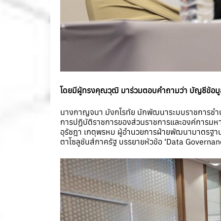
โดยมีผู้ทรงคุณวุฒิ มาร่วมตอบคำถามว่า บัญชีข้อม
นางกาญจนา มังกโรทัย นักพัฒนาระบบราชการชำน
การปฏิบัติราชการของส่วนราชการและองค์การมหาชน
อุรัชฎา เกตุพรหม ผู้อำนวยการฝ่ายพัฒนามาตรฐานด
ตาโซลูชันส์ภาครัฐ บรรยายหัวข้อ ‘Data Governa