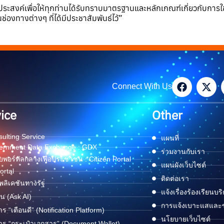
ระสงค์เพื่อให้ทุกท่านได้รับทราบมาตรฐานและหลักเกณฑ์เกี่ยวกับการใช้ดิ
่องทางต่างๆ ที่ได้มีประชาสัมพันธ์ไว้”
Connect With Us
ice
Other
ulting Service
แผนที่
ernment Data Exchange : GDX
ร่วมงานกับเรา
พอร์ทัลกลางเพื่อประชาชน : Citizen Portal
แผนผังเว็บไซต์
ortal
ติดต่อเรา
ลิเคชันทางรัฐ
แจ้งเรื่องร้องเรียนบร
ด่น (Ask AI)
การแจ้งเบาะแสและข้
าร “เตือนดี” (Notification Platform)
นโยบายเว็บไซต์
าร “กระเป๋าเอกสาร” (Document Wallet)