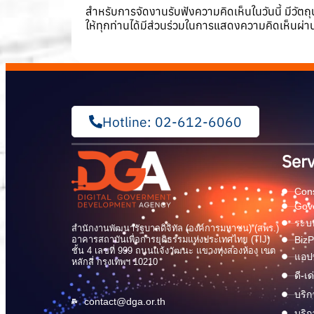
สำหรับการจัดงานรับฟังความคิดเห็นในวันนี้ มีวัตถุป
ให้ทุกท่านได้มีส่วนร่วมในการแสดงความคิดเห็นผ่านช
Hotline: 02-612-6060
Serv
Cons
Gov
ระบบ
สำนักงานพัฒนารัฐบาลดิจิทัล (องค์การมหาชน) (สพร.)
อาคารสถาบันเพื่อการยุติธรรมแห่งประเทศไทย (TIJ)
BizP
ชั้น 4 เลขที่ 999 ถนนแจ้งวัฒนะ แขวงทุ่งสองห้อง เขต
แอปพ
หลักสี่ กรุงเทพฯ 10210
ดี-เ
บริก
contact@dga.or.th
บริก