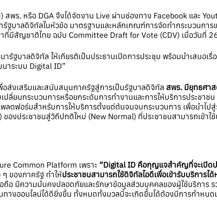
สพร. หรือ DGA จึงได้จัดงาน Live ผ่านช่องทาง Facebook และ Youtu
ัฐบาลดิจิทัลในหัวข้อ มาตรฐานและหลักเกณฑ์การจัดทำกระบวนการและก
ที่มีสัญชาติไทย ฉบับ Committee Draft for Vote (CDV) เมื่อวันที่ 
นารัฐบาลดิจิทัล ให้เกียรติเป็นประธานเปิดการประชุม พร้อมนำเสนอเรื่
ฒนาระบบ Digital ID”
เพื่อส่งเสริมและสนับสนุนภาครัฐสู่การเป็นรัฐบาลดิจิทัล
สพร. มียุทธศาส
เปลี่ยนกระบวนการหรือยกระดับการทำงานและการให้บริการประชาชน ที่
แพลตฟอร์มสำหรับการให้บริการตั้งแต่ต้นจนจบกระบวนการ เพื่อนำไปสู่
e) ของประชาชนสู่วิถีปกติใหม่ (New Normal) ที่ประชาชนสามารถเข้าใช้บร
ignature Common Platform เพราะ
“Digital ID คือกุญแจสำคัญที่จะเปิดป
าง ๆ ของภาครัฐ ทำให้
ประชาชนสามารถใช้ดิจิทัลไอดีเพื่อเข้ารับบริการได
ชื่อถือ มีความมั่นคงปลอดภัยและรักษาข้อมูลส่วนบุคคลของผู้ใช้บริการ
นทางออนไลน์ได้ดียิ่งขึ้น ทั้งหมดทั้งมวลนี้จะเกิดขึ้นได้ต้องมีการกำหนด