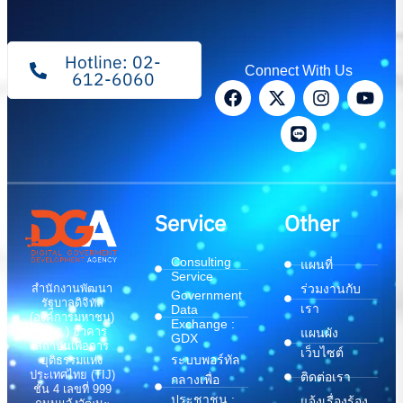
Hotline: 02-
Connect With Us
612-6060
Service
Other
Consulting
แผนที่
Service
สำนักงานพัฒนา
ร่วมงานกับ
Government
รัฐบาลดิจิทัล
เรา
Data
(องค์การมหาชน)
Exchange :
(สพร.) อาคาร
แผนผัง
GDX
สถาบันเพื่อการ
เว็บไซต์
ระบบพอร์ทัล
ยุติธรรมแห่ง
ประเทศไทย (TIJ)
ติดต่อเรา
กลางเพื่อ
ชั้น 4 เลขที่ 999
ประชาชน :
แจ้งเรื่องร้อง