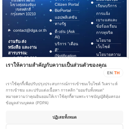
ถนนแจ้งวัฒนะ
Citizen Portal
แขวงทุ่งสองห้อง
เรียนบริการ
เขตหลักสี่
BizPortal
การแจ้ง
กรุงเทพฯ 10210
แอปพลิเคชัน
เบาะแสและ
ทางรัฐ
ข้อร้องเรียน
contact@dga.or.th
ดี-เด่น (Ask
การทุจริต
AI)
นโยบาย
งานรับ-ส่ง
บริการ “เตือน
เว็บไซต์
หนังสือ และงาน
ดี”
สารบรรณ:
นโยบายความ
(Notification
(+66) 02 612
Platform)
มั่นคง
6000
เราให้ความสำคัญกับความเป็นส่วนตัวของคุณ
บริการ
ปลอดภัย
saraban@dga.or.th
EN
|
TH
“กระเป๋า
สารสนเทศ
DGA Contact
เอกสาร”
ทางไซเบอร์
เราใช้คุกกี้เพื่อปรับปรุงประสบการณ์การเข้าชมเว็บไซต์ วิเคราะห์
Center:
(Document
ChangeLog
(+66) 02 612
การเข้าชม และปรับแต่งเนื้อหา การคลิก "ยอมรับทั้งหมด"
Wallet)
6060
หมายความว่าคุณยินยอมให้เราใช้คุกกี้ตามพระราชบัญญัติคุ้มครอง
ข้อมูลส่วนบุคคล (PDPA)
ปฏิเสธทั้งหมด