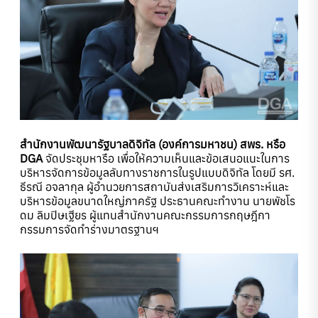
สำนักงานพัฒนารัฐบาลดิจิทัล (องค์การมหาชน) สพร. หรือ
DGA
จัดประชุมหารือ เพื่อให้ความเห็นและข้อเสนอแนะในการ
บริหารจัดการข้อมูลลับทางราชการในรูปแบบดิจิทัล โดยมี รศ.
ธีรณี อจลากุล ผู้อำนวยการสถาบันส่งเสริมการวิเคราะห์และ
บริหารข้อมูลขนาดใหญ่ภาครัฐ ประธานคณะทำงาน นายพัชโร
ดม ลิมปิษเฐียร ผู้แทนสำนักงานคณะกรรมการกฤษฎีกา
กรรมการจัดทำร่างมาตรฐานฯ