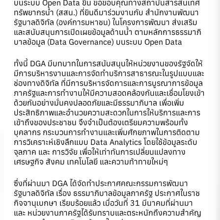
บนระบบ Open Data ขึ้น ขอขอบคุณทางสถาบันสารสนเทศ
ทรัพยากรน้ำ (สสน.) ที่ยินดีมาร่วมงานกับ สำนักงานพัฒนา
รัฐบาลดิจิทัล (องค์การมหาชน) ในโครงการพัฒนา ส่งเสริม
และสนับสนุนการเปิดเผยข้อมูลด้านน้ำ ตามหลักการธรรมาภิ
บาลข้อมูล (Data Governance) บนระบบ Open Data
ทั้งนี้ DGA มีบทบาทในการสนับสนุนให้หน่วยงานของรัฐจัดให้
มีการบริหารงานและการจัดทำบริการสาธารณะในรูปแบบและ
ช่องทางดิจิทัล ที่มีการบริหารจัดการและการบูรณาการข้อมูล
ภาครัฐและการทำงานให้มีความสอดคล้องกันและเชื่อมโยงเข้า
ด้วยกันอย่างมั่นคงปลอดภัยและมีธรรมาภิบาล เพื่อเพิ่ม
ประสิทธิภาพและอำนวยความสะดวกในการให้บริการและการ
เข้าถึงของประชาชน จึงจำเป็นต้องเตรียมความพร้อมทั้ง
บุคลากร กระบวนการทำงานและเพิ่มศักยภาพในการติดตาม
การวิเคราะห์เชิงลึกแบบ Data Analytics โดยใช้ข้อมูลระดับ
จุลภาค และ การวิจัย เพื่อให้เท่าทันการเปลี่ยนแปลงทาง
เศรษฐกิจ สังคม เทคโนโลยี และความท้าทายใหม่ๆ
ซึ่งที่ผ่านมา DGA ได้จัดทำประกาศคณะกรรมการพัฒนา
รัฐบาลดิจิทัล เรื่อง ธรรมาภิบาลข้อมูลภาครัฐ ประกาศในราช
กิจจานุเบกษา เรียบร้อยแล้ว เมื่อวันที่ 31 มีนาคมที่ผ่านมา
และ หน่วยงานภาครัฐได้รับทราบและตระหนักถึงความสำคัญ