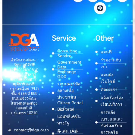
Service
Other
Consulting
แผนที่
Service
สำนักงานพัฒนา
ร่วมงานกับ
Government
รัฐบาลดิจิทัล
เรา
Data
(องค์การมหาชน)
Exchange :
(สพร.) อาคาร
แผนผัง
GDX
สถาบันเพื่อการ
เว็บไซต์
ระบบพอร์ทัล
ยุติธรรมแห่ง
ประเทศไทย (TIJ)
ติดต่อเรา
กลางเพื่อ
ชั้น 4 เลขที่ 999
ประชาชน :
แจ้งเรื่องร้อง
ถนนแจ้งวัฒนะ
Citizen Portal
แขวงทุ่งสองห้อง
เรียนบริการ
เขตหลักสี่
BizPortal
การแจ้ง
กรุงเทพฯ 10210
แอปพลิเคชัน
เบาะแสและ
ทางรัฐ
ข้อร้องเรียน
contact@dga.or.th
ดี-เด่น (Ask
การทุจริต