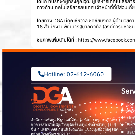
ได้แก่ ที่ปรึกษาผู้ทรงคุณวุฒิ ผู้บริหารเทคโนโลยีส
ทางด้านเทคโนโลยีสารสนเทศ เจ้าหน้าที่ที่มีส่วนเกี
โดยทาง DGA มีคุณชัชวาล ชิดชัยมงคล ผู้อำนวยการฝ
18 สำนักงานพัฒนารัฐบาลดิจิทัล (องค์การมหาช
ชมภาพเพิ่มเติมได้ที่
:
https://www.facebook.c
Hotline: 02-612-6060
Serv
Cons
Gov
ระบบ
สำนักงานพัฒนารัฐบาลดิจิทัล (องค์การมหาชน) (สพร.)
อาคารสถาบันเพื่อการยุติธรรมแห่งประเทศไทย (TIJ)
BizP
ชั้น 4 เลขที่ 999 ถนนแจ้งวัฒนะ แขวงทุ่งสองห้อง เขต
แอปพ
หลักสี่ กรุงเทพฯ 10210