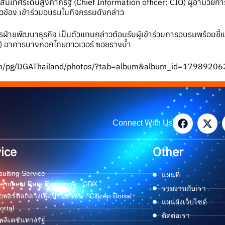
ารสนเทศระดับสูงภาครัฐ (Chief Information officer: CIO) ผู้อำนวยการสำ
่ยวข้อง เข้าร่วมอบรมในกิจกรรมดังกล่าว
่ายพัฒนาธุรกิจ เป็นตัวแทนกล่าวต้อนรับผู้เข้าร่วมการอบรมพร้อมชี้
น) อาคารบางกอกไทยทาวเวอร์ ซอยรางน้ำ
om/pg/DGAThailand/photos/?tab=album&album_id=1798920
Connect With Us
ice
Other
ulting Service
แผนที่
ernment Data Exchange : GDX
ร่วมงานกับเรา
พอร์ทัลกลางเพื่อประชาชน : Citizen Portal
แผนผังเว็บไซต์
ortal
ติดต่อเรา
ลิเคชันทางรัฐ