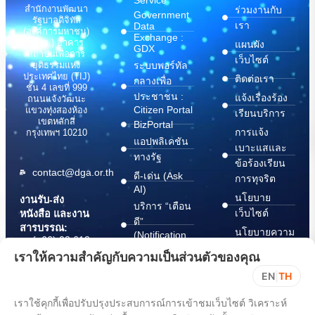
สำนักงานพัฒนา
ร่วมงานกับ
Government
รัฐบาลดิจิทัล
เรา
Data
(องค์การมหาชน)
Exchange :
(สพร.) อาคาร
แผนผัง
GDX
สถาบันเพื่อการ
เว็บไซต์
ระบบพอร์ทัล
ยุติธรรมแห่ง
ประเทศไทย (TIJ)
ติดต่อเรา
กลางเพื่อ
ชั้น 4 เลขที่ 999
ประชาชน :
แจ้งเรื่องร้อง
ถนนแจ้งวัฒนะ
Citizen Portal
แขวงทุ่งสองห้อง
เรียนบริการ
เขตหลักสี่
BizPortal
การแจ้ง
กรุงเทพฯ 10210
แอปพลิเคชัน
เบาะแสและ
ทางรัฐ
ข้อร้องเรียน
contact@dga.or.th
ดี-เด่น (Ask
การทุจริต
AI)
นโยบาย
งานรับ-ส่ง
บริการ “เตือน
เว็บไซต์
หนังสือ และงาน
ดี”
สารบรรณ:
นโยบายความ
(Notification
(+66) 02 612
Platform)
มั่นคง
6000
เราให้ความสำคัญกับความเป็นส่วนตัวของคุณ
บริการ
ปลอดภัย
saraban@dga.or.th
EN
|
TH
“กระเป๋า
สารสนเทศ
DGA Contact
เอกสาร”
ทางไซเบอร์
เราใช้คุกกี้เพื่อปรับปรุงประสบการณ์การเข้าชมเว็บไซต์ วิเคราะห์
Center:
(Document
ChangeLog