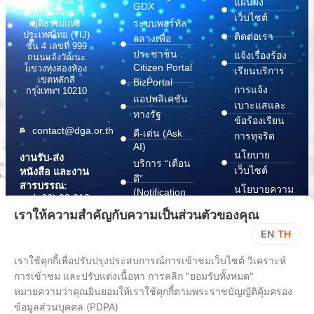
(สพร.) อาคาร
แผนผัง
GDX
สถาบันเพื่อการ
เว็บไซต์
ระบบพอร์ทัล
ยุติธรรมแห่ง
ประเทศไทย (TIJ)
ติดต่อเรา
กลางเพื่อ
ชั้น 4 เลขที่ 999
ประชาชน :
แจ้งเรื่องร้อง
ถนนแจ้งวัฒนะ
Citizen Portal
แขวงทุ่งสองห้อง
เรียนบริการ
เขตหลักสี่
BizPortal
การแจ้ง
กรุงเทพฯ 10210
แอปพลิเคชัน
เบาะแสและ
ทางรัฐ
ข้อร้องเรียน
contact@dga.or.th
ดี-เด่น (Ask
การทุจริต
AI)
นโยบาย
งานรับ-ส่ง
บริการ “เตือน
เว็บไซต์
หนังสือ และงาน
ดี”
สารบรรณ:
นโยบายความ
(Notification
(+66) 02 612
Platform)
มั่นคง
6000
เราให้ความสำคัญกับความเป็นส่วนตัวของคุณ
บริการ
ปลอดภัย
saraban@dga.or.th
EN
|
TH
“กระเป๋า
สารสนเทศ
DGA Contact
เอกสาร”
ทางไซเบอร์
เราใช้คุกกี้เพื่อปรับปรุงประสบการณ์การเข้าชมเว็บไซต์ วิเคราะห์
Center:
(Document
ChangeLog
(+66) 02 612
การเข้าชม และปรับแต่งเนื้อหา การคลิก "ยอมรับทั้งหมด"
Wallet)
6060
หมายความว่าคุณยินยอมให้เราใช้คุกกี้ตามพระราชบัญญัติคุ้มครอง
ข้อมูลส่วนบุคคล (PDPA)