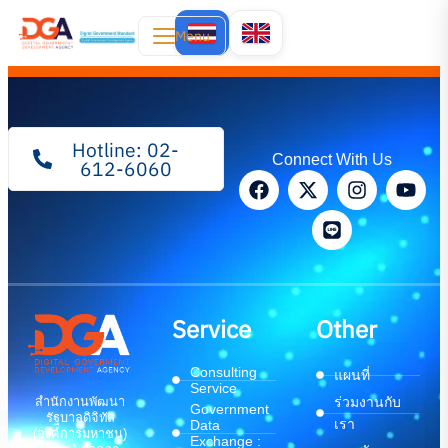
Menu
Hotline: 02-
Connect With Us
612-6060
Service
Other
Consulting
แผนที่
Service
สำนักงานพัฒนา
ร่วมงานกับ
Government
รัฐบาลดิจิทัล
เรา
Data
(องค์การมหาชน)
Exchange :