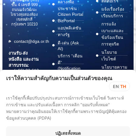
ติดต่อเรา
กลางเพื่อ
ชั้น 4 เลขที่ 999
ประชาชน :
แจ้งเรื่องร้อง
ถนนแจ้งวัฒนะ
Citizen Portal
แขวงทุ่งสองห้อง
เรียนบริการ
เขตหลักสี่
BizPortal
การแจ้ง
กรุงเทพฯ 10210
แอปพลิเคชัน
เบาะแสและ
ทางรัฐ
ข้อร้องเรียน
contact@dga.or.th
ดี-เด่น (Ask
การทุจริต
AI)
นโยบาย
งานรับ-ส่ง
บริการ “เตือน
เว็บไซต์
หนังสือ และงาน
ดี”
สารบรรณ:
นโยบายความ
(Notification
(+66) 02 612
Platform)
มั่นคง
6000
เราให้ความสำคัญกับความเป็นส่วนตัวของคุณ
บริการ
ปลอดภัย
saraban@dga.or.th
EN
|
TH
“กระเป๋า
สารสนเทศ
DGA Contact
เอกสาร”
ทางไซเบอร์
เราใช้คุกกี้เพื่อปรับปรุงประสบการณ์การเข้าชมเว็บไซต์ วิเคราะห์
Center:
(Document
ChangeLog
(+66) 02 612
Wallet)
การเข้าชม และปรับแต่งเนื้อหา การคลิก "ยอมรับทั้งหมด"
6060
หมายความว่าคุณยินยอมให้เราใช้คุกกี้ตามพระราชบัญญัติคุ้มครอง
ข้อมูลส่วนบุคคล (PDPA)
ปฏิเสธทั้งหมด