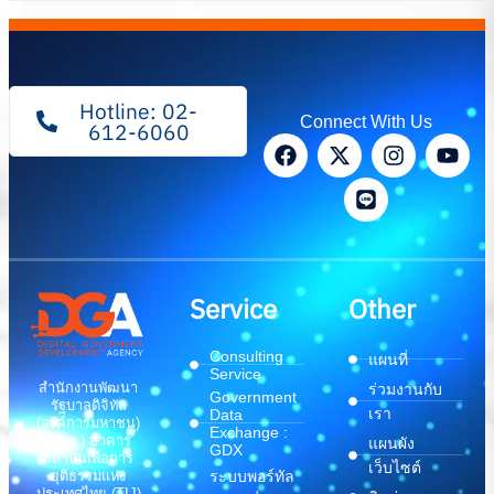
Hotline: 02-
Connect With Us
612-6060
Service
Other
Consulting
แผนที่
Service
สำนักงานพัฒนา
ร่วมงานกับ
Government
รัฐบาลดิจิทัล
เรา
Data
(องค์การมหาชน)
Exchange :
(สพร.) อาคาร
แผนผัง
GDX
สถาบันเพื่อการ
เว็บไซต์
ระบบพอร์ทัล
ยุติธรรมแห่ง
ประเทศไทย (TIJ)