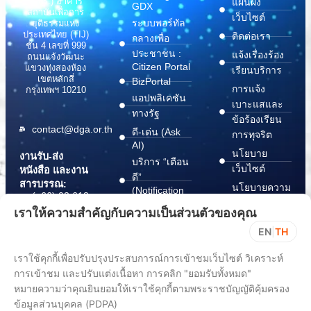
(สพร.) อาคาร
แผนผัง
GDX
สถาบันเพื่อการ
เว็บไซต์
ระบบพอร์ทัล
ยุติธรรมแห่ง
ประเทศไทย (TIJ)
ติดต่อเรา
กลางเพื่อ
ชั้น 4 เลขที่ 999
ประชาชน :
แจ้งเรื่องร้อง
ถนนแจ้งวัฒนะ
Citizen Portal
แขวงทุ่งสองห้อง
เรียนบริการ
เขตหลักสี่
BizPortal
การแจ้ง
กรุงเทพฯ 10210
แอปพลิเคชัน
เบาะแสและ
ทางรัฐ
ข้อร้องเรียน
contact@dga.or.th
ดี-เด่น (Ask
การทุจริต
AI)
นโยบาย
งานรับ-ส่ง
บริการ “เตือน
เว็บไซต์
หนังสือ และงาน
ดี”
สารบรรณ:
นโยบายความ
(Notification
(+66) 02 612
Platform)
มั่นคง
6000
เราให้ความสำคัญกับความเป็นส่วนตัวของคุณ
บริการ
ปลอดภัย
saraban@dga.or.th
EN
|
TH
“กระเป๋า
สารสนเทศ
DGA Contact
เอกสาร”
ทางไซเบอร์
เราใช้คุกกี้เพื่อปรับปรุงประสบการณ์การเข้าชมเว็บไซต์ วิเคราะห์
Center:
(Document
ChangeLog
(+66) 02 612
การเข้าชม และปรับแต่งเนื้อหา การคลิก "ยอมรับทั้งหมด"
Wallet)
6060
หมายความว่าคุณยินยอมให้เราใช้คุกกี้ตามพระราชบัญญัติคุ้มครอง
ข้อมูลส่วนบุคคล (PDPA)