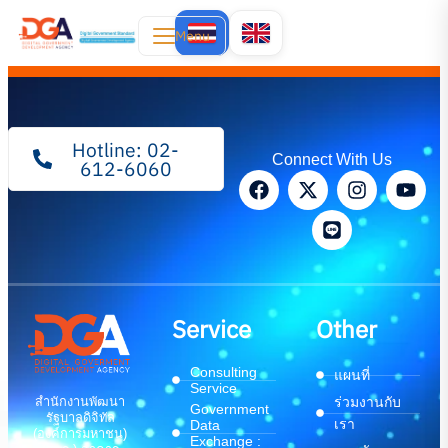
Menu
Hotline: 02-
Connect With Us
612-6060
Service
Other
Consulting
แผนที่
Service
สำนักงานพัฒนา
ร่วมงานกับ
Government
รัฐบาลดิจิทัล
เรา
Data
(องค์การมหาชน)
Exchange :