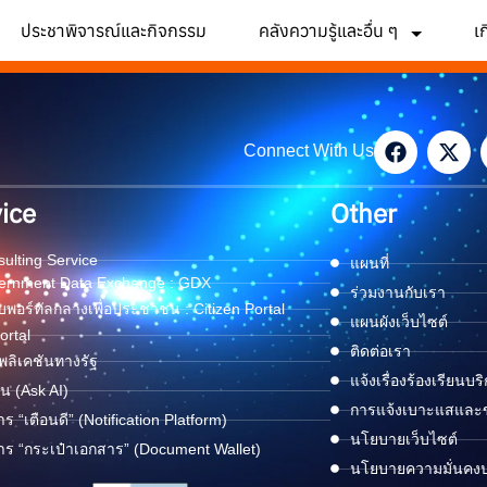
ประชาพิจารณ์และกิจกรรม
คลังความรู้และอื่น ๆ
เ
Connect With Us
ice
Other
ulting Service
แผนที่
ernment Data Exchange : GDX
ร่วมงานกับเรา
พอร์ทัลกลางเพื่อประชาชน : Citizen Portal
แผนผังเว็บไซต์
ortal
ติดต่อเรา
ลิเคชันทางรัฐ
แจ้งเรื่องร้องเรียนบร
ด่น (Ask AI)
การแจ้งเบาะแสและข้
าร “เตือนดี” (Notification Platform)
นโยบายเว็บไซต์
าร “กระเป๋าเอกสาร” (Document Wallet)
นโยบายความมั่นคง