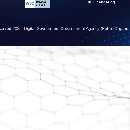
ChangeLog
reserved 2025. Digital Government Development Agency (Public Organiz