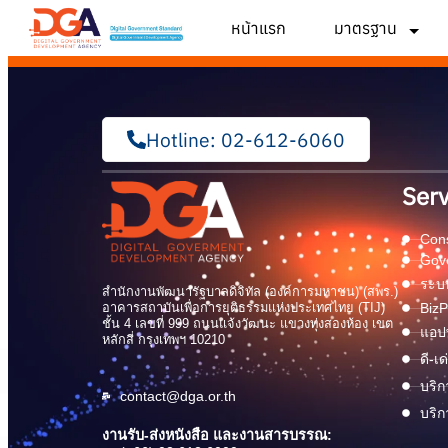
หน้าแรก
มาตรฐาน
Hotline: 02-612-6060
Serv
Cons
Gov
ระบบ
สำนักงานพัฒนารัฐบาลดิจิทัล (องค์การมหาชน) (สพร.)
อาคารสถาบันเพื่อการยุติธรรมแห่งประเทศไทย (TIJ)
BizP
ชั้น 4 เลขที่ 999 ถนนแจ้งวัฒนะ แขวงทุ่งสองห้อง เขต
แอปพ
หลักสี่ กรุงเทพฯ 10210
ดี-เ
บริก
contact@dga.or.th
บริก
งานรับ-ส่งหนังสือ และงานสารบรรณ: