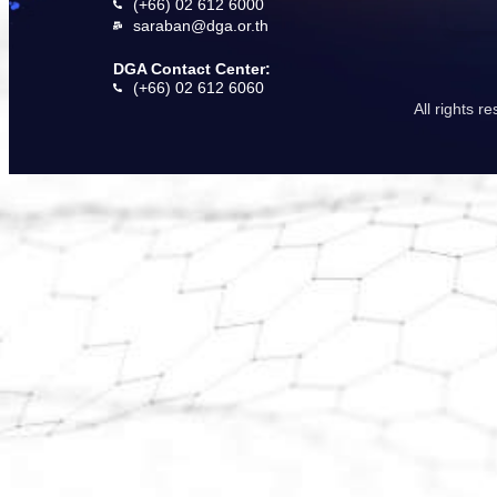
(+66) 02 612 6000
saraban@dga.or.th
DGA Contact Center:
(+66) 02 612 6060
All rights 