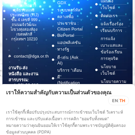
(สพร.) อาคาร
แผนผัง
GDX
สถาบันเพื่อการ
เว็บไซต์
ระบบพอร์ทัล
ยุติธรรมแห่ง
ประเทศไทย (TIJ)
ติดต่อเรา
กลางเพื่อ
ชั้น 4 เลขที่ 999
ประชาชน :
แจ้งเรื่องร้อง
ถนนแจ้งวัฒนะ
Citizen Portal
แขวงทุ่งสองห้อง
เรียนบริการ
เขตหลักสี่
BizPortal
การแจ้ง
กรุงเทพฯ 10210
แอปพลิเคชัน
เบาะแสและ
ทางรัฐ
ข้อร้องเรียน
contact@dga.or.th
ดี-เด่น (Ask
การทุจริต
AI)
นโยบาย
งานรับ-ส่ง
บริการ “เตือน
เว็บไซต์
หนังสือ และงาน
ดี”
สารบรรณ:
นโยบายความ
(Notification
(+66) 02 612
Platform)
มั่นคง
6000
เราให้ความสำคัญกับความเป็นส่วนตัวของคุณ
บริการ
ปลอดภัย
saraban@dga.or.th
EN
|
TH
“กระเป๋า
สารสนเทศ
DGA Contact
เอกสาร”
ทางไซเบอร์
เราใช้คุกกี้เพื่อปรับปรุงประสบการณ์การเข้าชมเว็บไซต์ วิเคราะห์
Center:
(Document
ChangeLog
(+66) 02 612
การเข้าชม และปรับแต่งเนื้อหา การคลิก "ยอมรับทั้งหมด"
Wallet)
6060
หมายความว่าคุณยินยอมให้เราใช้คุกกี้ตามพระราชบัญญัติคุ้มครอง
ข้อมูลส่วนบุคคล (PDPA)