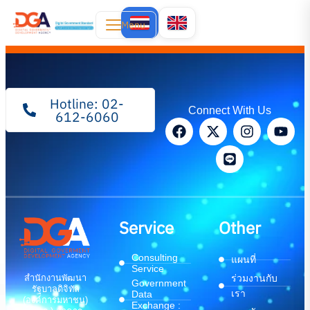
Menu
Hotline: 02-
Connect With Us
612-6060
Service
Other
Consulting
แผนที่
Service
สำนักงานพัฒนา
ร่วมงานกับ
Government
รัฐบาลดิจิทัล
เรา
Data
(องค์การมหาชน)
Exchange :