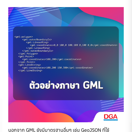
นอกจาก GML ยังมีมาตรฐานอื่นๆ เช่น GeoJSON ที่ใช้