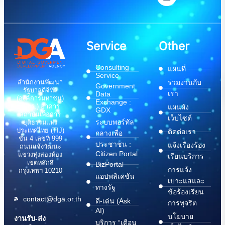
Service
Other
Consulting
แผนที่
Service
สำนักงานพัฒนา
ร่วมงานกับ
Government
รัฐบาลดิจิทัล
เรา
Data
(องค์การมหาชน)
Exchange :
(สพร.) อาคาร
แผนผัง
GDX
สถาบันเพื่อการ
เว็บไซต์
ระบบพอร์ทัล
ยุติธรรมแห่ง
ประเทศไทย (TIJ)
ติดต่อเรา
กลางเพื่อ
ชั้น 4 เลขที่ 999
ประชาชน :
แจ้งเรื่องร้อง
ถนนแจ้งวัฒนะ
Citizen Portal
แขวงทุ่งสองห้อง
เรียนบริการ
เขตหลักสี่
BizPortal
การแจ้ง
กรุงเทพฯ 10210
แอปพลิเคชัน
เบาะแสและ
ทางรัฐ
ข้อร้องเรียน
contact@dga.or.th
ดี-เด่น (Ask
การทุจริต
AI)
นโยบาย
งานรับ-ส่ง
บริการ “เตือน