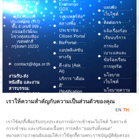
(องค์การมหาชน)
Exchange :
(สพร.) อาคาร
แผนผัง
GDX
สถาบันเพื่อการ
เว็บไซต์
ระบบพอร์ทัล
ยุติธรรมแห่ง
ประเทศไทย (TIJ)
ติดต่อเรา
กลางเพื่อ
ชั้น 4 เลขที่ 999
ประชาชน :
แจ้งเรื่องร้อง
ถนนแจ้งวัฒนะ
Citizen Portal
แขวงทุ่งสองห้อง
เรียนบริการ
เขตหลักสี่
BizPortal
การแจ้ง
กรุงเทพฯ 10210
แอปพลิเคชัน
เบาะแสและ
ทางรัฐ
ข้อร้องเรียน
contact@dga.or.th
ดี-เด่น (Ask
การทุจริต
AI)
นโยบาย
งานรับ-ส่ง
บริการ “เตือน
เว็บไซต์
หนังสือ และงาน
ดี”
สารบรรณ:
นโยบายความ
(Notification
(+66) 02 612
Platform)
มั่นคง
6000
เราให้ความสำคัญกับความเป็นส่วนตัวของคุณ
บริการ
ปลอดภัย
saraban@dga.or.th
EN
|
TH
“กระเป๋า
สารสนเทศ
DGA Contact
เอกสาร”
ทางไซเบอร์
เราใช้คุกกี้เพื่อปรับปรุงประสบการณ์การเข้าชมเว็บไซต์ วิเคราะห์
Center:
(Document
ChangeLog
(+66) 02 612
การเข้าชม และปรับแต่งเนื้อหา การคลิก "ยอมรับทั้งหมด"
Wallet)
6060
หมายความว่าคุณยินยอมให้เราใช้คุกกี้ตามพระราชบัญญัติคุ้มครอง