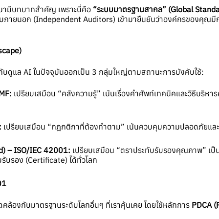
ามามีบทบาทสำคัญ เพราะนี่คือ
“
ระบบมาตรฐานสากล” (
Global Standa
บภายนอก (Independent Auditors) เข้ามายืนยันว่าองค์กรของคุณมีการ
ด
scape)
ับดูแล AI ในปัจจุบันออกเป็น 3 กลุ่มใหญ่ตามสถานะการบังคับใช้:
RMF:
เปรียบเสมือน “คลังความรู้” เน้นเรื่องคำศัพท์เทคนิคและวิธีบริหา
:
เปรียบเสมือน “กฎกติกาที่ต้องทำตาม” เน้นควบคุมความปลอดภัยและส
) – ISO/IEC 42001:
เปรียบเสมือน “ตราประทับรับรองคุณภาพ” เป็นจ
ับรอง (Certificate) ได้ทั่วโลก
01
องกับมาตรฐานระดับโลกอื่นๆ ที่เราคุ้นเคย โดยใช้หลักการ
PDCA (P