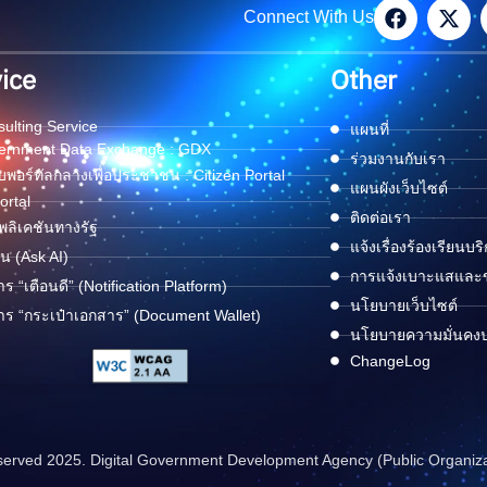
Connect With Us
ice
Other
ulting Service
แผนที่
ernment Data Exchange : GDX
ร่วมงานกับเรา
พอร์ทัลกลางเพื่อประชาชน : Citizen Portal
แผนผังเว็บไซต์
ortal
ติดต่อเรา
ลิเคชันทางรัฐ
แจ้งเรื่องร้องเรียนบร
ด่น (Ask AI)
การแจ้งเบาะแสและข้
าร “เตือนดี” (Notification Platform)
นโยบายเว็บไซต์
าร “กระเป๋าเอกสาร” (Document Wallet)
นโยบายความมั่นคง
ChangeLog
reserved 2025. Digital Government Development Agency (Public Organiz