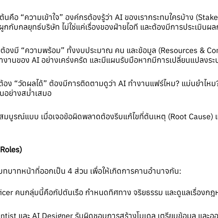
มต้นคือ “ความเข้าใจ” องค์กรต้องรู้ว่า AI ของเรากระทบใครบ้าง (Stake
ูกกับกลยุทธ์บริษัท ไม่ใช่แค่เรื่องของฝ่ายไอที และต้องมีการประเม
ก็ต้องมี “ความพร้อม” ทั้งงบประมาณ คน และข้อมูล (Resources & Co
ำงานของ AI อย่างเคร่งครัด และมีแผนรับมือหากมีการเปลี่ยนแปลงระบ
ีต้อง “วัดผลได้” ต้องมีการติดตามดูว่า AI ทำงานแฟร์ไหม? แม่นยำไ
านอย่างสม่ำเสมอ
สมบูรณ์แบบ เมื่อเจอข้อผิดพลาดต้องรีบแก้ไขที่ต้นเหตุ (Root Cause) แ
Roles)
งบทบาทหน้าที่ออกเป็น 4 ส่วน เพื่อให้เกิดการคานอำนาจกัน:
ficer คนกลุ่มนี้คือกัปตันเรือ กำหนดทิศทาง จริยธรรม และดูแลเรื่อง
entist และ AI Designer รับผิดชอบการสร้างโมเดล เตรียมข้อมูล แล