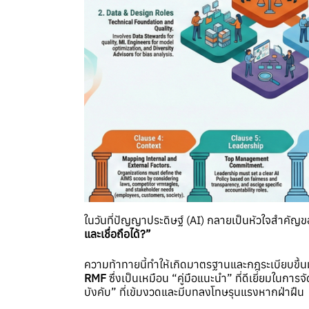
ในวันที่ปัญญาประดิษฐ์ (AI) กลายเป็นหัวใจสำคัญขอ
และเชื่อถือได้
?”
ความท้าทายนี้ทำให้เกิดมาตรฐานและกฎระเบียบขึ้นม
RMF
ซึ่งเป็นเหมือน “คู่มือแนะนำ” ที่ดีเยี่ยมในกา
บังคับ” ที่เข้มงวดและมีบทลงโทษรุนแรงหากฝ่าฝืน