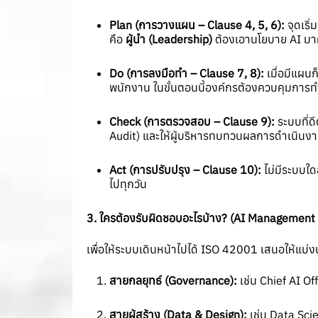
Plan (
การวางแผน –
Clause 4, 5, 6):
จุดเริ่
คือ
ผู้นำ (
Leadership)
ต้องเอานโยบาย AI มาผ
Do (
การลงมือทำ –
Clause 7, 8):
เมื่อมีแผน
พนักงาน ในขั้นตอนนี้องค์กรต้องควบคุมการท
Check (
การตรวจสอบ –
Clause 9):
ระบบที่ด
Audit) และให้ผู้บริหารทบทวนผลการดำเนินง
Act (
การปรับปรุง –
Clause 10):
ไม่มีระบบใด
ไปทุกวัน
3.
ใครต้องรับผิดชอบอะไรบ้าง
? (AI Management 
เพื่อให้ระบบเดินหน้าไปได้ ISO 42001 เสนอให้แบ่
สายกลยุทธ์ (
Governance):
เช่น Chief AI Of
สายผู้สร้าง (
Data & Design):
เช่น Data Sci