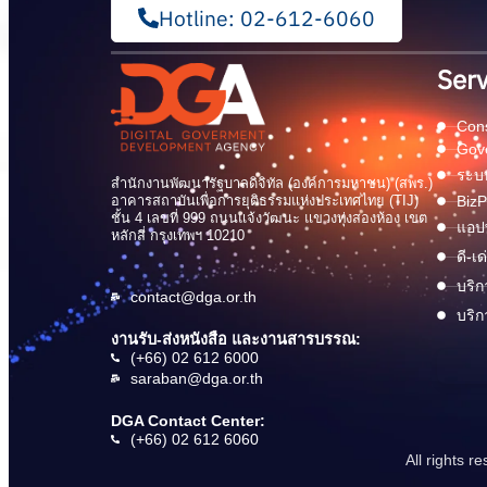
Hotline: 02-612-6060
Serv
Cons
Gov
ระบบ
สำนักงานพัฒนารัฐบาลดิจิทัล (องค์การมหาชน) (สพร.)
อาคารสถาบันเพื่อการยุติธรรมแห่งประเทศไทย (TIJ)
BizP
ชั้น 4 เลขที่ 999 ถนนแจ้งวัฒนะ แขวงทุ่งสองห้อง เขต
แอปพ
หลักสี่ กรุงเทพฯ 10210
ดี-เ
บริก
contact@dga.or.th
บริก
งานรับ-ส่งหนังสือ และงานสารบรรณ:
(+66) 02 612 6000
saraban@dga.or.th
DGA Contact Center:
(+66) 02 612 6060
All rights 