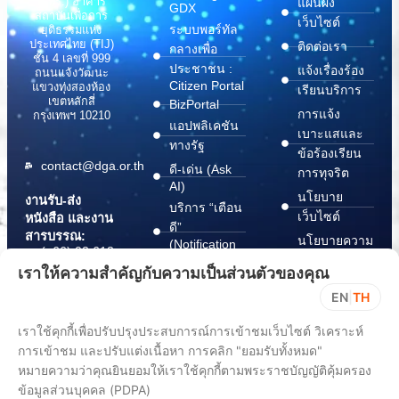
(สพร.) อาคาร
แผนผัง
GDX
สถาบันเพื่อการ
เว็บไซต์
ระบบพอร์ทัล
ยุติธรรมแห่ง
ประเทศไทย (TIJ)
ติดต่อเรา
กลางเพื่อ
ชั้น 4 เลขที่ 999
ประชาชน :
แจ้งเรื่องร้อง
ถนนแจ้งวัฒนะ
Citizen Portal
แขวงทุ่งสองห้อง
เรียนบริการ
เขตหลักสี่
BizPortal
การแจ้ง
กรุงเทพฯ 10210
แอปพลิเคชัน
เบาะแสและ
ทางรัฐ
ข้อร้องเรียน
contact@dga.or.th
ดี-เด่น (Ask
การทุจริต
AI)
นโยบาย
งานรับ-ส่ง
บริการ “เตือน
เว็บไซต์
หนังสือ และงาน
ดี”
สารบรรณ:
นโยบายความ
(Notification
(+66) 02 612
Platform)
มั่นคง
6000
เราให้ความสำคัญกับความเป็นส่วนตัวของคุณ
บริการ
ปลอดภัย
saraban@dga.or.th
EN
|
TH
“กระเป๋า
สารสนเทศ
DGA Contact
เอกสาร”
ทางไซเบอร์
เราใช้คุกกี้เพื่อปรับปรุงประสบการณ์การเข้าชมเว็บไซต์ วิเคราะห์
Center:
(Document
ChangeLog
(+66) 02 612
การเข้าชม และปรับแต่งเนื้อหา การคลิก "ยอมรับทั้งหมด"
Wallet)
6060
หมายความว่าคุณยินยอมให้เราใช้คุกกี้ตามพระราชบัญญัติคุ้มครอง
ข้อมูลส่วนบุคคล (PDPA)