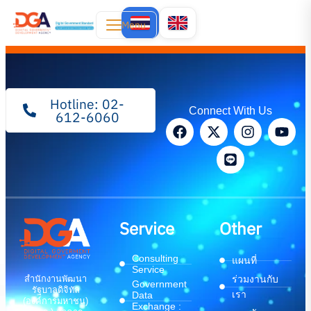
Menu
Hotline: 02-
Connect With Us
612-6060
Service
Other
Consulting
แผนที่
Service
สำนักงานพัฒนา
ร่วมงานกับ
Government
รัฐบาลดิจิทัล
เรา
Data
(องค์การมหาชน)
Exchange :