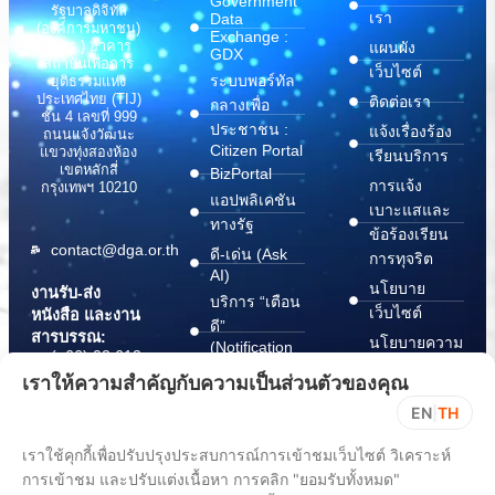
Government
รัฐบาลดิจิทัล
เรา
Data
(องค์การมหาชน)
Exchange :
(สพร.) อาคาร
แผนผัง
GDX
สถาบันเพื่อการ
เว็บไซต์
ระบบพอร์ทัล
ยุติธรรมแห่ง
ประเทศไทย (TIJ)
ติดต่อเรา
กลางเพื่อ
ชั้น 4 เลขที่ 999
ประชาชน :
แจ้งเรื่องร้อง
ถนนแจ้งวัฒนะ
Citizen Portal
แขวงทุ่งสองห้อง
เรียนบริการ
เขตหลักสี่
BizPortal
การแจ้ง
กรุงเทพฯ 10210
แอปพลิเคชัน
เบาะแสและ
ทางรัฐ
ข้อร้องเรียน
contact@dga.or.th
ดี-เด่น (Ask
การทุจริต
AI)
นโยบาย
งานรับ-ส่ง
บริการ “เตือน
เว็บไซต์
หนังสือ และงาน
ดี”
สารบรรณ:
นโยบายความ
(Notification
(+66) 02 612
Platform)
มั่นคง
6000
เราให้ความสำคัญกับความเป็นส่วนตัวของคุณ
บริการ
ปลอดภัย
saraban@dga.or.th
EN
|
TH
“กระเป๋า
สารสนเทศ
DGA Contact
เอกสาร”
ทางไซเบอร์
เราใช้คุกกี้เพื่อปรับปรุงประสบการณ์การเข้าชมเว็บไซต์ วิเคราะห์
Center:
(Document
ChangeLog
(+66) 02 612
การเข้าชม และปรับแต่งเนื้อหา การคลิก "ยอมรับทั้งหมด"
Wallet)