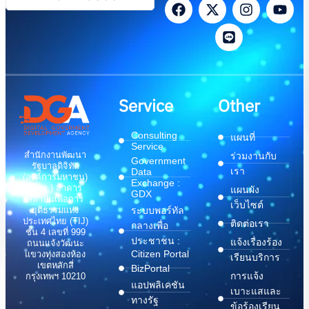
Service
Other
Consulting
แผนที่
Service
สำนักงานพัฒนา
ร่วมงานกับ
Government
รัฐบาลดิจิทัล
เรา
Data
(องค์การมหาชน)
Exchange :
(สพร.) อาคาร
แผนผัง
GDX
สถาบันเพื่อการ
เว็บไซต์
ระบบพอร์ทัล
ยุติธรรมแห่ง
ประเทศไทย (TIJ)
ติดต่อเรา
กลางเพื่อ
ชั้น 4 เลขที่ 999
ประชาชน :
แจ้งเรื่องร้อง
ถนนแจ้งวัฒนะ
Citizen Portal
แขวงทุ่งสองห้อง
เรียนบริการ
เขตหลักสี่
BizPortal
การแจ้ง
กรุงเทพฯ 10210
แอปพลิเคชัน
เบาะแสและ
ทางรัฐ
ข้อร้องเรียน