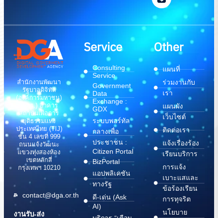
Service
Other
Consulting
แผนที่
Service
สำนักงานพัฒนา
ร่วมงานกับ
Government
รัฐบาลดิจิทัล
เรา
Data
(องค์การมหาชน)
Exchange :
(สพร.) อาคาร
แผนผัง
GDX
สถาบันเพื่อการ
เว็บไซต์
ระบบพอร์ทัล
ยุติธรรมแห่ง
ประเทศไทย (TIJ)
ติดต่อเรา
กลางเพื่อ
ชั้น 4 เลขที่ 999
ประชาชน :
แจ้งเรื่องร้อง
ถนนแจ้งวัฒนะ
Citizen Portal
แขวงทุ่งสองห้อง
เรียนบริการ
เขตหลักสี่
BizPortal
การแจ้ง
กรุงเทพฯ 10210
แอปพลิเคชัน
เบาะแสและ
ทางรัฐ
ข้อร้องเรียน
contact@dga.or.th
ดี-เด่น (Ask
การทุจริต
AI)
นโยบาย
งานรับ-ส่ง