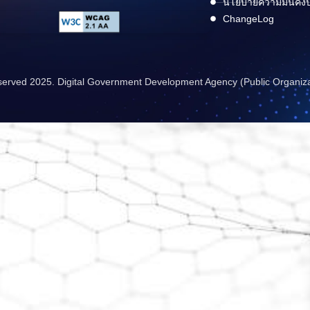
นโยบายความมั่นคง
ChangeLog
reserved 2025. Digital Government Development Agency (Public Organiz