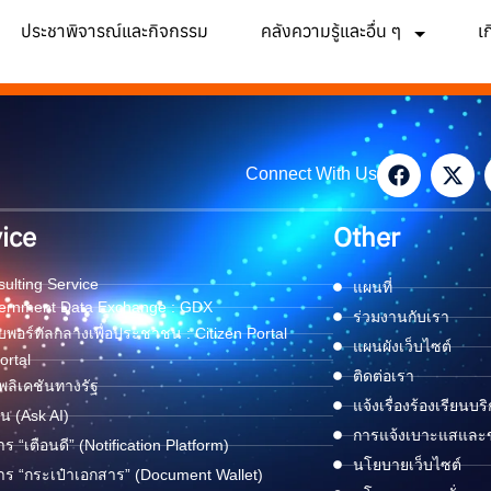
ประชาพิจารณ์และกิจกรรม
คลังความรู้และอื่น ๆ
เ
Connect With Us
ice
Other
ulting Service
แผนที่
ernment Data Exchange : GDX
ร่วมงานกับเรา
พอร์ทัลกลางเพื่อประชาชน : Citizen Portal
แผนผังเว็บไซต์
ortal
ติดต่อเรา
ลิเคชันทางรัฐ
แจ้งเรื่องร้องเรียนบร
ด่น (Ask AI)
การแจ้งเบาะแสและข้
าร “เตือนดี” (Notification Platform)
นโยบายเว็บไซต์
าร “กระเป๋าเอกสาร” (Document Wallet)