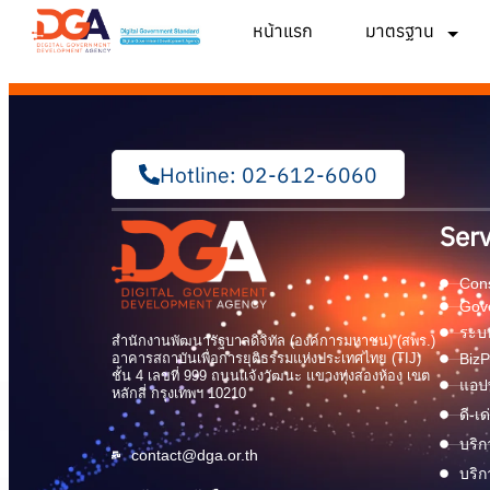
หน้าแรก
มาตรฐาน
Hotline: 02-612-6060
Serv
Cons
Gov
ระบบ
สำนักงานพัฒนารัฐบาลดิจิทัล (องค์การมหาชน) (สพร.)
อาคารสถาบันเพื่อการยุติธรรมแห่งประเทศไทย (TIJ)
BizP
ชั้น 4 เลขที่ 999 ถนนแจ้งวัฒนะ แขวงทุ่งสองห้อง เขต
แอปพ
หลักสี่ กรุงเทพฯ 10210
ดี-เ
บริก
contact@dga.or.th
บริก