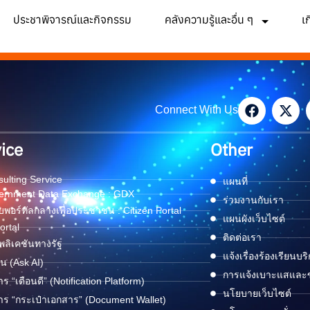
ประชาพิจารณ์และกิจกรรม
คลังความรู้และอื่น ๆ
เ
Connect With Us
ice
Other
ulting Service
แผนที่
ernment Data Exchange : GDX
ร่วมงานกับเรา
พอร์ทัลกลางเพื่อประชาชน : Citizen Portal
แผนผังเว็บไซต์
ortal
ติดต่อเรา
ลิเคชันทางรัฐ
แจ้งเรื่องร้องเรียนบร
ด่น (Ask AI)
การแจ้งเบาะแสและข้
าร “เตือนดี” (Notification Platform)
นโยบายเว็บไซต์
าร “กระเป๋าเอกสาร” (Document Wallet)