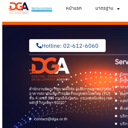
หน้าแรก
มาตรฐาน
Hotline: 02-612-6060
Serv
Cons
Gov
ระบบ
สำนักงานพัฒนารัฐบาลดิจิทัล (องค์การมหาชน) (สพร.)
อาคารสถาบันเพื่อการยุติธรรมแห่งประเทศไทย (TIJ)
BizP
ชั้น 4 เลขที่ 999 ถนนแจ้งวัฒนะ แขวงทุ่งสองห้อง เขต
แอปพ
หลักสี่ กรุงเทพฯ 10210
ดี-เ
บริก
contact@dga.or.th
บริก