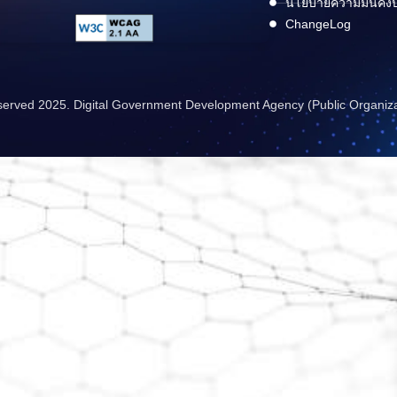
นโยบายความมั่นคง
ChangeLog
reserved 2025. Digital Government Development Agency (Public Organiz