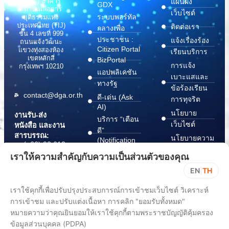
(สพร.) อาคาร
แผนผัง
GDX
สถาบันเพื่อการ
เว็บไซต์
ระบบพอร์ทัล
ยุติธรรมแห่ง
ประเทศไทย (TIJ)
ติดต่อเรา
กลางเพื่อ
ชั้น 4 เลขที่ 999
ประชาชน :
แจ้งเรื่องร้อง
ถนนแจ้งวัฒนะ
Citizen Portal
แขวงทุ่งสองห้อง
เรียนบริการ
เขตหลักสี่
BizPortal
การแจ้ง
กรุงเทพฯ 10210
แอปพลิเคชัน
เบาะแสและ
ทางรัฐ
ข้อร้องเรียน
contact@dga.or.th
ดี-เด่น (Ask
การทุจริต
AI)
นโยบาย
งานรับ-ส่ง
บริการ “เตือน
เว็บไซต์
หนังสือ และงาน
ดี”
สารบรรณ:
นโยบายความ
(Notification
(+66) 02 612
Platform)
มั่นคง
6000
เราให้ความสำคัญกับความเป็นส่วนตัวของคุณ
บริการ
ปลอดภัย
saraban@dga.or.th
EN
|
TH
“กระเป๋า
สารสนเทศ
DGA Contact
เอกสาร”
ทางไซเบอร์
เราใช้คุกกี้เพื่อปรับปรุงประสบการณ์การเข้าชมเว็บไซต์ วิเคราะห์
Center:
(Document
ChangeLog
(+66) 02 612
การเข้าชม และปรับแต่งเนื้อหา การคลิก "ยอมรับทั้งหมด"
Wallet)
6060
หมายความว่าคุณยินยอมให้เราใช้คุกกี้ตามพระราชบัญญัติคุ้มครอง
ข้อมูลส่วนบุคคล (PDPA)