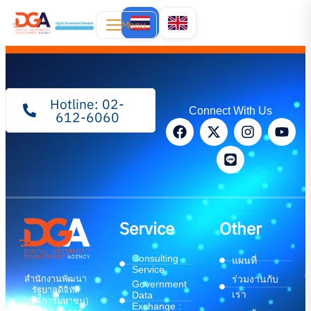
Menu
Hotline: 02-
Connect With Us
612-6060
Service
Other
Consulting
แผนที่
Service
สำนักงานพัฒนา
ร่วมงานกับ
Government
รัฐบาลดิจิทัล
เรา
Data
(องค์การมหาชน)
Exchange :