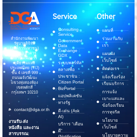
Service
Other
Consulting
แผนที่
Service
สำนักงานพัฒนา
ร่วมงานกับ
Government
รัฐบาลดิจิทัล
เรา
Data
(องค์การมหาชน)
Exchange :
(สพร.) อาคาร
แผนผัง
GDX
สถาบันเพื่อการ
เว็บไซต์
ระบบพอร์ทัล
ยุติธรรมแห่ง
ประเทศไทย (TIJ)
ติดต่อเรา
กลางเพื่อ
ชั้น 4 เลขที่ 999
ประชาชน :
แจ้งเรื่องร้อง
ถนนแจ้งวัฒนะ
Citizen Portal
แขวงทุ่งสองห้อง
เรียนบริการ
เขตหลักสี่
BizPortal
การแจ้ง
กรุงเทพฯ 10210
แอปพลิเคชัน
เบาะแสและ
ทางรัฐ
ข้อร้องเรียน
contact@dga.or.th
ดี-เด่น (Ask
การทุจริต
AI)
นโยบาย
งานรับ-ส่ง
บริการ “เตือน
เว็บไซต์
หนังสือ และงาน
ดี”
สารบรรณ:
นโยบายความ
(Notification