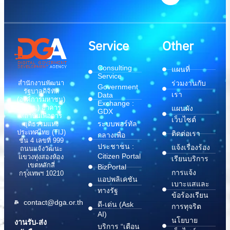
Service
Other
Consulting
แผนที่
Service
สำนักงานพัฒนา
ร่วมงานกับ
Government
รัฐบาลดิจิทัล
เรา
Data
(องค์การมหาชน)
Exchange :
(สพร.) อาคาร
แผนผัง
GDX
สถาบันเพื่อการ
เว็บไซต์
ระบบพอร์ทัล
ยุติธรรมแห่ง
ประเทศไทย (TIJ)
ติดต่อเรา
กลางเพื่อ
ชั้น 4 เลขที่ 999
ประชาชน :
แจ้งเรื่องร้อง
ถนนแจ้งวัฒนะ
Citizen Portal
แขวงทุ่งสองห้อง
เรียนบริการ
เขตหลักสี่
BizPortal
การแจ้ง
กรุงเทพฯ 10210
แอปพลิเคชัน
เบาะแสและ
ทางรัฐ
ข้อร้องเรียน
contact@dga.or.th
ดี-เด่น (Ask
การทุจริต
AI)
นโยบาย
งานรับ-ส่ง
บริการ “เตือน