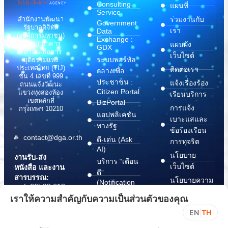
Consulting
แผนที่
Service
สำนักงานพัฒนา
ร่วมงานกับ
Government
รัฐบาลดิจิทัล
เรา
Data
(องค์การมหาชน)
Exchange :
(สพร.) อาคาร
แผนผัง
GDX
สถาบันเพื่อการ
เว็บไซต์
ระบบพอร์ทัล
ยุติธรรมแห่ง
ประเทศไทย (TIJ)
ติดต่อเรา
กลางเพื่อ
ชั้น 4 เลขที่ 999
ประชาชน :
แจ้งเรื่องร้อง
ถนนแจ้งวัฒนะ
Citizen Portal
แขวงทุ่งสองห้อง
เรียนบริการ
เขตหลักสี่
BizPortal
การแจ้ง
กรุงเทพฯ 10210
แอปพลิเคชัน
เบาะแสและ
ทางรัฐ
ข้อร้องเรียน
contact@dga.or.th
ดี-เด่น (Ask
การทุจริต
AI)
นโยบาย
งานรับ-ส่ง
บริการ “เตือน
เว็บไซต์
หนังสือ และงาน
ดี”
สารบรรณ:
นโยบายความ
(Notification
(+66) 02 612
Platform)
มั่นคง
6000
เราให้ความสำคัญกับความเป็นส่วนตัวของคุณ
บริการ
ปลอดภัย
saraban@dga.or.th
EN
|
TH
“กระเป๋า
สารสนเทศ
DGA Contact
เอกสาร”
ทางไซเบอร์