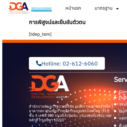
หน้าแรก
มาตรฐาน
การพิสูจน์และยืนยันตัวตน
[tdep_tem]
Hotline: 02-612-6060
Serv
Cons
Gov
ระบบ
สำนักงานพัฒนารัฐบาลดิจิทัล (องค์การมหาชน) (สพร.)
อาคารสถาบันเพื่อการยุติธรรมแห่งประเทศไทย (TIJ)
BizP
ชั้น 4 เลขที่ 999 ถนนแจ้งวัฒนะ แขวงทุ่งสองห้อง เขต
แอปพ
หลักสี่ กรุงเทพฯ 10210
ดี-เ