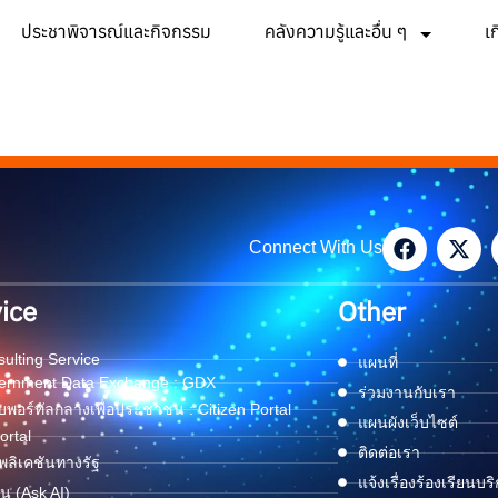
ประชาพิจารณ์และกิจกรรม
คลังความรู้และอื่น ๆ
เ
Connect With Us
ice
Other
ulting Service
แผนที่
ernment Data Exchange : GDX
ร่วมงานกับเรา
พอร์ทัลกลางเพื่อประชาชน : Citizen Portal
แผนผังเว็บไซต์
ortal
ติดต่อเรา
ลิเคชันทางรัฐ
แจ้งเรื่องร้องเรียนบร
ด่น (Ask AI)