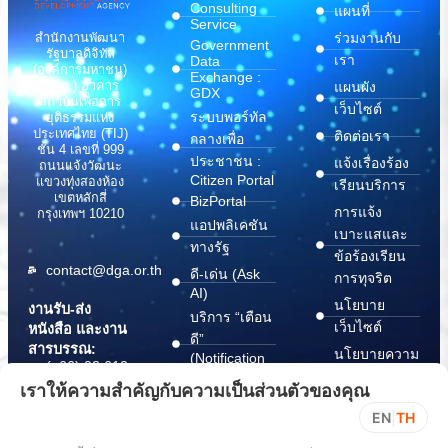
Consulting
แผนที่
Service
สำนักงานพัฒนา
ร่วมงานกับ
Government
รัฐบาลดิจิทัล
เรา
Data
(องค์การมหาชน)
Exchange :
(สพร.) อาคาร
แผนผัง
GDX
สถาบันเพื่อการ
เว็บไซต์
ระบบพอร์ทัล
ยุติธรรมแห่ง
ประเทศไทย (TIJ)
ติดต่อเรา
กลางเพื่อ
ชั้น 4 เลขที่ 999
ประชาชน :
แจ้งเรื่องร้อง
ถนนแจ้งวัฒนะ
Citizen Portal
แขวงทุ่งสองห้อง
เรียนบริการ
เขตหลักสี่
BizPortal
การแจ้ง
กรุงเทพฯ 10210
แอปพลิเคชัน
เบาะแสและ
ทางรัฐ
ข้อร้องเรียน
contact@dga.or.th
ดี-เด่น (Ask
การทุจริต
AI)
นโยบาย
งานรับ-ส่ง
บริการ “เตือน
เว็บไซต์
หนังสือ และงาน
ดี”
สารบรรณ:
นโยบายความ
(Notification
(+66) 02 612
Platform)
มั่นคง
6000
เราให้ความสำคัญกับความเป็นส่วนตัวของคุณ
บริการ
ปลอดภัย
saraban@dga.or.th
EN
|
TH
“กระเป๋า
สารสนเทศ
DGA Contact
เอกสาร”
ทางไซเบอร์