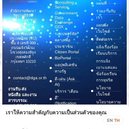
Consulting
แผนที่
Service
สำนักงานพัฒนา
ร่วมงานกับ
Government
รัฐบาลดิจิทัล
เรา
Data
(องค์การมหาชน)
Exchange :
(สพร.) อาคาร
แผนผัง
GDX
สถาบันเพื่อการ
เว็บไซต์
ระบบพอร์ทัล
ยุติธรรมแห่ง
ประเทศไทย (TIJ)
ติดต่อเรา
กลางเพื่อ
ชั้น 4 เลขที่ 999
ประชาชน :
แจ้งเรื่องร้อง
ถนนแจ้งวัฒนะ
Citizen Portal
แขวงทุ่งสองห้อง
เรียนบริการ
เขตหลักสี่
BizPortal
การแจ้ง
กรุงเทพฯ 10210
แอปพลิเคชัน
เบาะแสและ
ทางรัฐ
ข้อร้องเรียน
contact@dga.or.th
ดี-เด่น (Ask
การทุจริต
AI)
นโยบาย
งานรับ-ส่ง
บริการ “เตือน
เว็บไซต์
หนังสือ และงาน
ดี”
สารบรรณ:
นโยบายความ
(Notification
(+66) 02 612
Platform)
มั่นคง
6000
เราให้ความสำคัญกับความเป็นส่วนตัวของคุณ
บริการ
ปลอดภัย
saraban@dga.or.th
EN
|
TH
“กระเป๋า
สารสนเทศ
DGA Contact
เอกสาร”
ทางไซเบอร์