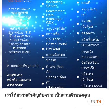
Consulting
แผนที่
Service
สำนักงานพัฒนา
ร่วมงานกับ
Government
รัฐบาลดิจิทัล
เรา
Data
(องค์การมหาชน)
Exchange :
(สพร.) อาคาร
แผนผัง
GDX
สถาบันเพื่อการ
เว็บไซต์
ระบบพอร์ทัล
ยุติธรรมแห่ง
ประเทศไทย (TIJ)
ติดต่อเรา
กลางเพื่อ
ชั้น 4 เลขที่ 999
ประชาชน :
แจ้งเรื่องร้อง
ถนนแจ้งวัฒนะ
Citizen Portal
แขวงทุ่งสองห้อง
เรียนบริการ
เขตหลักสี่
BizPortal
การแจ้ง
กรุงเทพฯ 10210
แอปพลิเคชัน
เบาะแสและ
ทางรัฐ
ข้อร้องเรียน
contact@dga.or.th
ดี-เด่น (Ask
การทุจริต
AI)
นโยบาย
งานรับ-ส่ง
บริการ “เตือน
เว็บไซต์
หนังสือ และงาน
ดี”
สารบรรณ:
นโยบายความ
(Notification
(+66) 02 612
Platform)
มั่นคง
6000
เราให้ความสำคัญกับความเป็นส่วนตัวของคุณ
บริการ
ปลอดภัย
saraban@dga.or.th
EN
|
TH
“กระเป๋า
สารสนเทศ
DGA Contact
เอกสาร”
ทางไซเบอร์