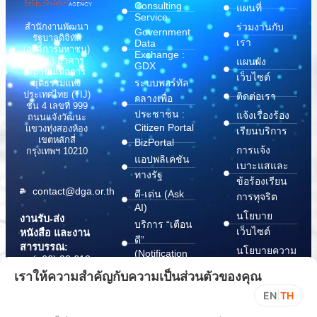
Consulting
แผนที่
Service
สำนักงานพัฒนา
ร่วมงานกับ
Government
รัฐบาลดิจิทัล
เรา
Data
(องค์การมหาชน)
Exchange :
(สพร.) อาคาร
แผนผัง
GDX
สถาบันเพื่อการ
เว็บไซต์
ระบบพอร์ทัล
ยุติธรรมแห่ง
ประเทศไทย (TIJ)
ติดต่อเรา
กลางเพื่อ
ชั้น 4 เลขที่ 999
ประชาชน :
แจ้งเรื่องร้อง
ถนนแจ้งวัฒนะ
Citizen Portal
แขวงทุ่งสองห้อง
เรียนบริการ
เขตหลักสี่
BizPortal
การแจ้ง
กรุงเทพฯ 10210
แอปพลิเคชัน
เบาะแสและ
ทางรัฐ
ข้อร้องเรียน
contact@dga.or.th
ดี-เด่น (Ask
การทุจริต
AI)
นโยบาย
งานรับ-ส่ง
บริการ “เตือน
เว็บไซต์
หนังสือ และงาน
ดี”
สารบรรณ:
นโยบายความ
(Notification
(+66) 02 612
Platform)
มั่นคง
6000
เราให้ความสำคัญกับความเป็นส่วนตัวของคุณ
บริการ
ปลอดภัย
saraban@dga.or.th
EN
|
TH
“กระเป๋า
สารสนเทศ
DGA Contact
เอกสาร”
ทางไซเบอร์