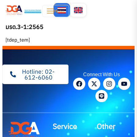
Menu
มรด.3-1:2565
[tdep_tem]
Hotline: 02-
Connect With Us
612-6060
Service
Other