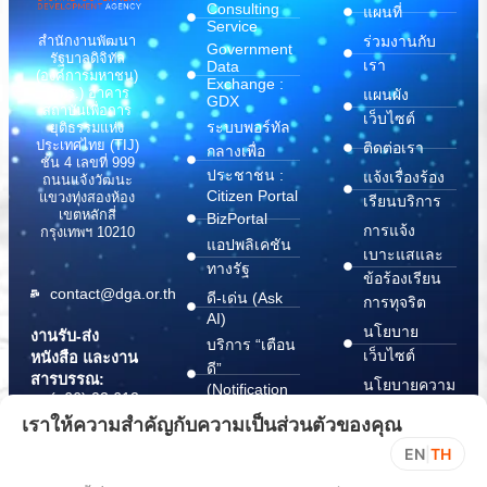
Consulting
แผนที่
Service
สำนักงานพัฒนา
ร่วมงานกับ
Government
รัฐบาลดิจิทัล
เรา
Data
(องค์การมหาชน)
Exchange :
(สพร.) อาคาร
แผนผัง
GDX
สถาบันเพื่อการ
เว็บไซต์
ระบบพอร์ทัล
ยุติธรรมแห่ง
ประเทศไทย (TIJ)
ติดต่อเรา
กลางเพื่อ
ชั้น 4 เลขที่ 999
ประชาชน :
แจ้งเรื่องร้อง
ถนนแจ้งวัฒนะ
Citizen Portal
แขวงทุ่งสองห้อง
เรียนบริการ
เขตหลักสี่
BizPortal
การแจ้ง
กรุงเทพฯ 10210
แอปพลิเคชัน
เบาะแสและ
ทางรัฐ
ข้อร้องเรียน
contact@dga.or.th
ดี-เด่น (Ask
การทุจริต
AI)
นโยบาย
งานรับ-ส่ง
บริการ “เตือน
เว็บไซต์
หนังสือ และงาน
ดี”
สารบรรณ:
นโยบายความ
(Notification
(+66) 02 612
Platform)
มั่นคง
6000
เราให้ความสำคัญกับความเป็นส่วนตัวของคุณ
บริการ
ปลอดภัย
saraban@dga.or.th
EN
|
TH
“กระเป๋า
สารสนเทศ
DGA Contact
เอกสาร”
ทางไซเบอร์