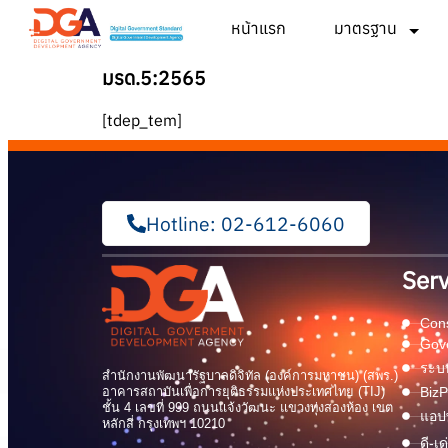
หน้าแรก
มาตรฐาน
มรด.5:2565
[tdep_tem]
Hotline: 02-612-6060
Serv
Cons
Gov
ระบบ
สำนักงานพัฒนารัฐบาลดิจิทัล (องค์การมหาชน) (สพร.)
อาคารสถาบันเพื่อการยุติธรรมแห่งประเทศไทย (TIJ)
BizP
ชั้น 4 เลขที่ 999 ถนนแจ้งวัฒนะ แขวงทุ่งสองห้อง เขต
แอปพ
หลักสี่ กรุงเทพฯ 10210
ดี-เ