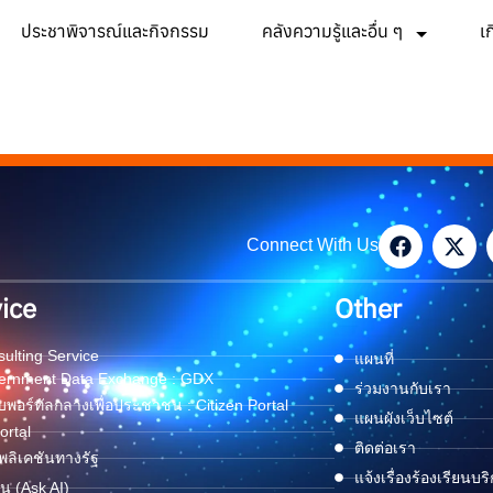
ประชาพิจารณ์และกิจกรรม
คลังความรู้และอื่น ๆ
เ
Connect With Us
ice
Other
ulting Service
แผนที่
ernment Data Exchange : GDX
ร่วมงานกับเรา
พอร์ทัลกลางเพื่อประชาชน : Citizen Portal
แผนผังเว็บไซต์
ortal
ติดต่อเรา
ลิเคชันทางรัฐ
แจ้งเรื่องร้องเรียนบร
ด่น (Ask AI)