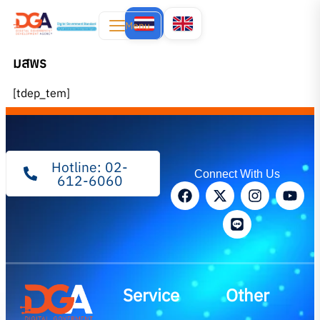
Menu
มสพร
[tdep_tem]
Hotline: 02-
Connect With Us
612-6060
Service
Other