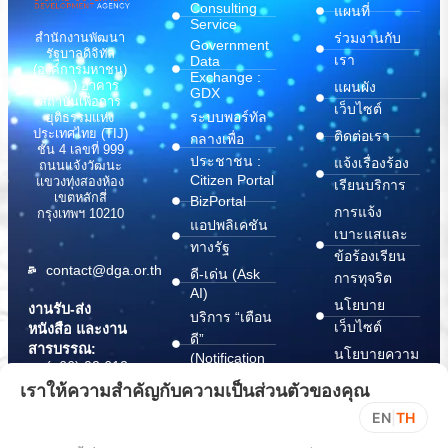
Consulting
แผนที่
Service
สำนักงานพัฒนา
ร่วมงานกับ
Government
รัฐบาลดิจิทัล
เรา
Data
(องค์การมหาชน)
Exchange :
(สพร.) อาคาร
แผนผัง
GDX
สถาบันเพื่อการ
เว็บไซต์
ระบบพอร์ทัล
ยุติธรรมแห่ง
ประเทศไทย (TIJ)
ติดต่อเรา
กลางเพื่อ
ชั้น 4 เลขที่ 999
ประชาชน :
แจ้งเรื่องร้อง
ถนนแจ้งวัฒนะ
Citizen Portal
แขวงทุ่งสองห้อง
เรียนบริการ
เขตหลักสี่
BizPortal
การแจ้ง
กรุงเทพฯ 10210
แอปพลิเคชัน
เบาะแสและ
ทางรัฐ
ข้อร้องเรียน
contact@dga.or.th
ดี-เด่น (Ask
การทุจริต
AI)
นโยบาย
งานรับ-ส่ง
บริการ “เตือน
เว็บไซต์
หนังสือ และงาน
ดี”
สารบรรณ:
นโยบายความ
(Notification
(+66) 02 612
Platform)
มั่นคง
6000
เราให้ความสำคัญกับความเป็นส่วนตัวของคุณ
บริการ
ปลอดภัย
saraban@dga.or.th
EN
|
TH
“กระเป๋า
สารสนเทศ
DGA Contact
เอกสาร”
ทางไซเบอร์