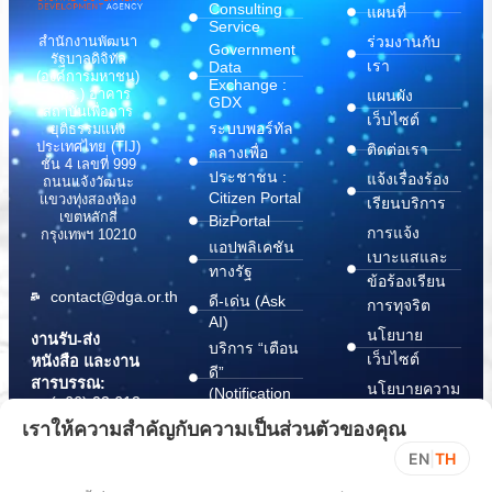
Consulting
แผนที่
Service
สำนักงานพัฒนา
ร่วมงานกับ
Government
รัฐบาลดิจิทัล
เรา
Data
(องค์การมหาชน)
Exchange :
(สพร.) อาคาร
แผนผัง
GDX
สถาบันเพื่อการ
เว็บไซต์
ระบบพอร์ทัล
ยุติธรรมแห่ง
ประเทศไทย (TIJ)
ติดต่อเรา
กลางเพื่อ
ชั้น 4 เลขที่ 999
ประชาชน :
แจ้งเรื่องร้อง
ถนนแจ้งวัฒนะ
Citizen Portal
แขวงทุ่งสองห้อง
เรียนบริการ
เขตหลักสี่
BizPortal
การแจ้ง
กรุงเทพฯ 10210
แอปพลิเคชัน
เบาะแสและ
ทางรัฐ
ข้อร้องเรียน
contact@dga.or.th
ดี-เด่น (Ask
การทุจริต
AI)
นโยบาย
งานรับ-ส่ง
บริการ “เตือน
เว็บไซต์
หนังสือ และงาน
ดี”
สารบรรณ:
นโยบายความ
(Notification
(+66) 02 612
Platform)
มั่นคง
6000
เราให้ความสำคัญกับความเป็นส่วนตัวของคุณ
บริการ
ปลอดภัย
saraban@dga.or.th
EN
|
TH
“กระเป๋า
สารสนเทศ
DGA Contact
เอกสาร”
ทางไซเบอร์