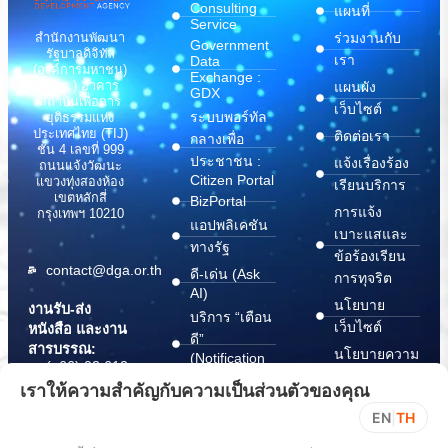
Consulting
แผนที่
Service
สำนักงานพัฒนา
ร่วมงานกับ
Government
รัฐบาลดิจิทัล
เรา
Data
(องค์การมหาชน)
Exchange :
(สพร.) อาคาร
แผนผัง
GDX
สถาบันเพื่อการ
เว็บไซต์
ระบบพอร์ทัล
ยุติธรรมแห่ง
ประเทศไทย (TIJ)
ติดต่อเรา
กลางเพื่อ
ชั้น 4 เลขที่ 999
ประชาชน :
แจ้งเรื่องร้อง
ถนนแจ้งวัฒนะ
Citizen Portal
แขวงทุ่งสองห้อง
เรียนบริการ
เขตหลักสี่
BizPortal
การแจ้ง
กรุงเทพฯ 10210
แอปพลิเคชัน
เบาะแสและ
ทางรัฐ
ข้อร้องเรียน
contact@dga.or.th
ดี-เด่น (Ask
การทุจริต
AI)
นโยบาย
งานรับ-ส่ง
บริการ “เตือน
เว็บไซต์
หนังสือ และงาน
ดี”
สารบรรณ:
นโยบายความ
(Notification
(+66) 02 612
Platform)
มั่นคง
6000
เราให้ความสำคัญกับความเป็นส่วนตัวของคุณ
บริการ
ปลอดภัย
saraban@dga.or.th
EN
|
TH
“กระเป๋า
สารสนเทศ
DGA Contact
เอกสาร”
ทางไซเบอร์