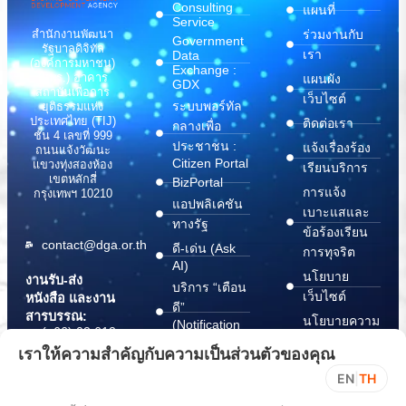
Consulting
แผนที่
Service
สำนักงานพัฒนา
ร่วมงานกับ
Government
รัฐบาลดิจิทัล
เรา
Data
(องค์การมหาชน)
Exchange :
(สพร.) อาคาร
แผนผัง
GDX
สถาบันเพื่อการ
เว็บไซต์
ระบบพอร์ทัล
ยุติธรรมแห่ง
ประเทศไทย (TIJ)
ติดต่อเรา
กลางเพื่อ
ชั้น 4 เลขที่ 999
ประชาชน :
แจ้งเรื่องร้อง
ถนนแจ้งวัฒนะ
Citizen Portal
แขวงทุ่งสองห้อง
เรียนบริการ
เขตหลักสี่
BizPortal
การแจ้ง
กรุงเทพฯ 10210
แอปพลิเคชัน
เบาะแสและ
ทางรัฐ
ข้อร้องเรียน
contact@dga.or.th
ดี-เด่น (Ask
การทุจริต
AI)
นโยบาย
งานรับ-ส่ง
บริการ “เตือน
เว็บไซต์
หนังสือ และงาน
ดี”
สารบรรณ:
นโยบายความ
(Notification
(+66) 02 612
Platform)
มั่นคง
6000
เราให้ความสำคัญกับความเป็นส่วนตัวของคุณ
บริการ
ปลอดภัย
saraban@dga.or.th
EN
|
TH
“กระเป๋า
สารสนเทศ
DGA Contact
เอกสาร”
ทางไซเบอร์