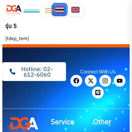
Menu
รุ่น 5
[tdep_tem]
Hotline: 02-
Connect With Us
612-6060
Service
Other