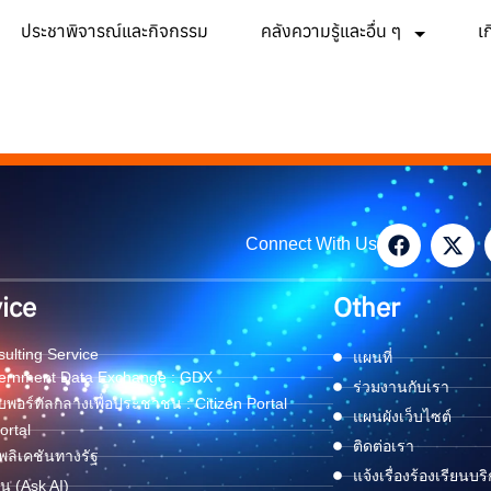
ประชาพิจารณ์และกิจกรรม
คลังความรู้และอื่น ๆ
เ
Connect With Us
ice
Other
ulting Service
แผนที่
ernment Data Exchange : GDX
ร่วมงานกับเรา
พอร์ทัลกลางเพื่อประชาชน : Citizen Portal
แผนผังเว็บไซต์
ortal
ติดต่อเรา
ลิเคชันทางรัฐ
แจ้งเรื่องร้องเรียนบร
ด่น (Ask AI)