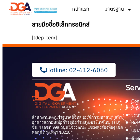
หน้าแรก
มาตรฐาน
ลายมือชื่ออิเล็กทรอนิกส์
[tdep_tem]
Hotline: 02-612-6060
Serv
Cons
Gov
ระบบ
สำนักงานพัฒนารัฐบาลดิจิทัล (องค์การมหาชน) (สพร.)
อาคารสถาบันเพื่อการยุติธรรมแห่งประเทศไทย (TIJ)
BizP
ชั้น 4 เลขที่ 999 ถนนแจ้งวัฒนะ แขวงทุ่งสองห้อง เขต
แอปพ
หลักสี่ กรุงเทพฯ 10210
ดี-เ