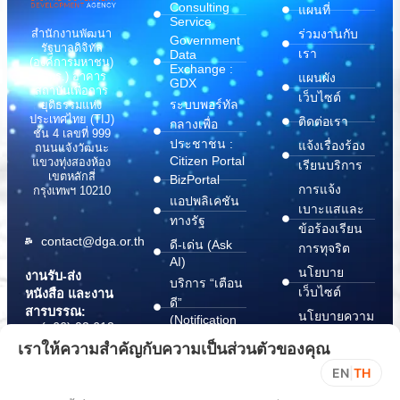
Consulting
แผนที่
Service
สำนักงานพัฒนา
ร่วมงานกับ
Government
รัฐบาลดิจิทัล
เรา
Data
(องค์การมหาชน)
Exchange :
(สพร.) อาคาร
แผนผัง
GDX
สถาบันเพื่อการ
เว็บไซต์
ระบบพอร์ทัล
ยุติธรรมแห่ง
ประเทศไทย (TIJ)
ติดต่อเรา
กลางเพื่อ
ชั้น 4 เลขที่ 999
ประชาชน :
แจ้งเรื่องร้อง
ถนนแจ้งวัฒนะ
Citizen Portal
แขวงทุ่งสองห้อง
เรียนบริการ
เขตหลักสี่
BizPortal
การแจ้ง
กรุงเทพฯ 10210
แอปพลิเคชัน
เบาะแสและ
ทางรัฐ
ข้อร้องเรียน
contact@dga.or.th
ดี-เด่น (Ask
การทุจริต
AI)
นโยบาย
งานรับ-ส่ง
บริการ “เตือน
เว็บไซต์
หนังสือ และงาน
ดี”
สารบรรณ:
นโยบายความ
(Notification
(+66) 02 612
Platform)
มั่นคง
6000
เราให้ความสำคัญกับความเป็นส่วนตัวของคุณ
บริการ
ปลอดภัย
saraban@dga.or.th
EN
|
TH
“กระเป๋า
สารสนเทศ
DGA Contact
เอกสาร”
ทางไซเบอร์