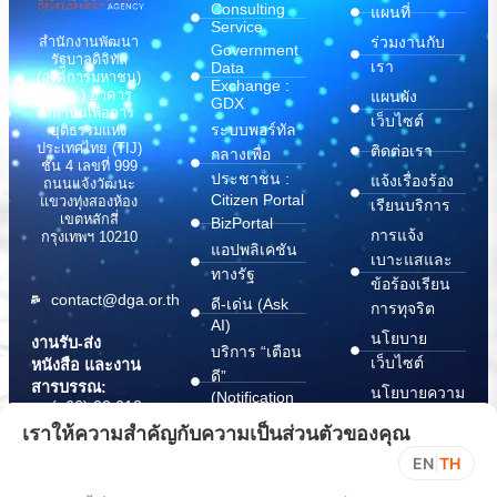
Consulting
แผนที่
Service
สำนักงานพัฒนา
ร่วมงานกับ
Government
รัฐบาลดิจิทัล
เรา
Data
(องค์การมหาชน)
Exchange :
(สพร.) อาคาร
แผนผัง
GDX
สถาบันเพื่อการ
เว็บไซต์
ระบบพอร์ทัล
ยุติธรรมแห่ง
ประเทศไทย (TIJ)
ติดต่อเรา
กลางเพื่อ
ชั้น 4 เลขที่ 999
ประชาชน :
แจ้งเรื่องร้อง
ถนนแจ้งวัฒนะ
Citizen Portal
แขวงทุ่งสองห้อง
เรียนบริการ
เขตหลักสี่
BizPortal
การแจ้ง
กรุงเทพฯ 10210
แอปพลิเคชัน
เบาะแสและ
ทางรัฐ
ข้อร้องเรียน
contact@dga.or.th
ดี-เด่น (Ask
การทุจริต
AI)
นโยบาย
งานรับ-ส่ง
บริการ “เตือน
เว็บไซต์
หนังสือ และงาน
ดี”
สารบรรณ:
นโยบายความ
(Notification
(+66) 02 612
Platform)
มั่นคง
6000
เราให้ความสำคัญกับความเป็นส่วนตัวของคุณ
บริการ
ปลอดภัย
saraban@dga.or.th
EN
|
TH
“กระเป๋า
สารสนเทศ
DGA Contact
เอกสาร”
ทางไซเบอร์