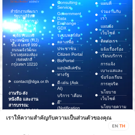
Consulting
แผนที่
Service
สำนักงานพัฒนา
ร่วมงานกับ
Government
รัฐบาลดิจิทัล
เรา
Data
(องค์การมหาชน)
Exchange :
(สพร.) อาคาร
แผนผัง
GDX
สถาบันเพื่อการ
เว็บไซต์
ระบบพอร์ทัล
ยุติธรรมแห่ง
ประเทศไทย (TIJ)
ติดต่อเรา
กลางเพื่อ
ชั้น 4 เลขที่ 999
ประชาชน :
แจ้งเรื่องร้อง
ถนนแจ้งวัฒนะ
Citizen Portal
แขวงทุ่งสองห้อง
เรียนบริการ
เขตหลักสี่
BizPortal
การแจ้ง
กรุงเทพฯ 10210
แอปพลิเคชัน
เบาะแสและ
ทางรัฐ
ข้อร้องเรียน
contact@dga.or.th
ดี-เด่น (Ask
การทุจริต
AI)
นโยบาย
งานรับ-ส่ง
บริการ “เตือน
เว็บไซต์
หนังสือ และงาน
ดี”
สารบรรณ:
นโยบายความ
(Notification
(+66) 02 612
Platform)
มั่นคง
6000
เราให้ความสำคัญกับความเป็นส่วนตัวของคุณ
บริการ
ปลอดภัย
saraban@dga.or.th
EN
|
TH
“กระเป๋า
สารสนเทศ
DGA Contact
เอกสาร”
ทางไซเบอร์