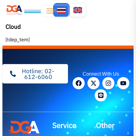
Menu
Cloud
[tdep_tem]
Hotline: 02-
Connect With Us
612-6060
Service
Other