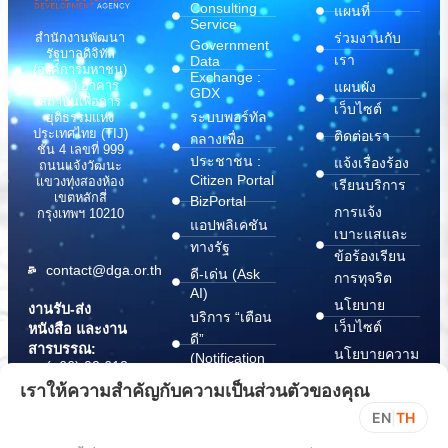
Consulting
แผนที่
Service
สำนักงานพัฒนา
ร่วมงานกับ
Government
รัฐบาลดิจิทัล
เรา
Data
(องค์การมหาชน)
Exchange :
(สพร.) อาคาร
แผนผัง
GDX
สถาบันเพื่อการ
เว็บไซต์
ระบบพอร์ทัล
ยุติธรรมแห่ง
ประเทศไทย (TIJ)
ติดต่อเรา
กลางเพื่อ
ชั้น 4 เลขที่ 999
ประชาชน :
แจ้งเรื่องร้อง
ถนนแจ้งวัฒนะ
Citizen Portal
แขวงทุ่งสองห้อง
เรียนบริการ
เขตหลักสี่
BizPortal
การแจ้ง
กรุงเทพฯ 10210
แอปพลิเคชัน
เบาะแสและ
ทางรัฐ
ข้อร้องเรียน
contact@dga.or.th
ดี-เด่น (Ask
การทุจริต
AI)
นโยบาย
งานรับ-ส่ง
บริการ “เตือน
เว็บไซต์
หนังสือ และงาน
ดี”
สารบรรณ:
นโยบายความ
(Notification
(+66) 02 612
Platform)
มั่นคง
6000
เราให้ความสำคัญกับความเป็นส่วนตัวของคุณ
บริการ
ปลอดภัย
saraban@dga.or.th
EN
|
TH
“กระเป๋า
สารสนเทศ
DGA Contact
เอกสาร”
ทางไซเบอร์