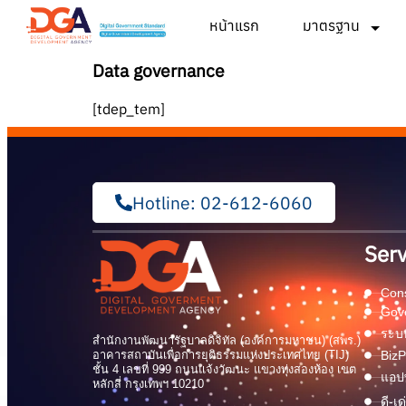
หน้าแรก
มาตรฐาน
Data governance
[tdep_tem]
Hotline: 02-612-6060
Serv
Cons
Gov
ระบบ
สำนักงานพัฒนารัฐบาลดิจิทัล (องค์การมหาชน) (สพร.)
อาคารสถาบันเพื่อการยุติธรรมแห่งประเทศไทย (TIJ)
BizP
ชั้น 4 เลขที่ 999 ถนนแจ้งวัฒนะ แขวงทุ่งสองห้อง เขต
แอปพ
หลักสี่ กรุงเทพฯ 10210
ดี-เ