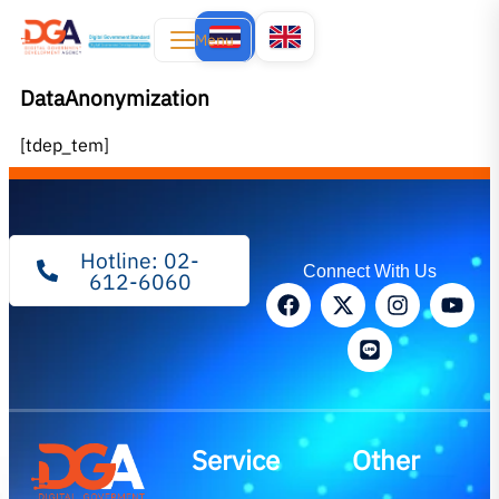
Menu
DataAnonymization
[tdep_tem]
Hotline: 02-
Connect With Us
612-6060
Service
Other