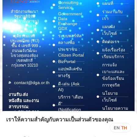
Consulting
แผนที่
Service
สำนักงานพัฒนา
ร่วมงานกับ
Government
รัฐบาลดิจิทัล
เรา
Data
(องค์การมหาชน)
Exchange :
(สพร.) อาคาร
แผนผัง
GDX
สถาบันเพื่อการ
เว็บไซต์
ระบบพอร์ทัล
ยุติธรรมแห่ง
ประเทศไทย (TIJ)
ติดต่อเรา
กลางเพื่อ
ชั้น 4 เลขที่ 999
ประชาชน :
แจ้งเรื่องร้อง
ถนนแจ้งวัฒนะ
Citizen Portal
แขวงทุ่งสองห้อง
เรียนบริการ
เขตหลักสี่
BizPortal
การแจ้ง
กรุงเทพฯ 10210
แอปพลิเคชัน
เบาะแสและ
ทางรัฐ
ข้อร้องเรียน
contact@dga.or.th
ดี-เด่น (Ask
การทุจริต
AI)
นโยบาย
งานรับ-ส่ง
บริการ “เตือน
เว็บไซต์
หนังสือ และงาน
ดี”
สารบรรณ:
นโยบายความ
(Notification
(+66) 02 612
Platform)
มั่นคง
6000
เราให้ความสำคัญกับความเป็นส่วนตัวของคุณ
บริการ
ปลอดภัย
saraban@dga.or.th
EN
|
TH
“กระเป๋า
สารสนเทศ
DGA Contact
เอกสาร”
ทางไซเบอร์