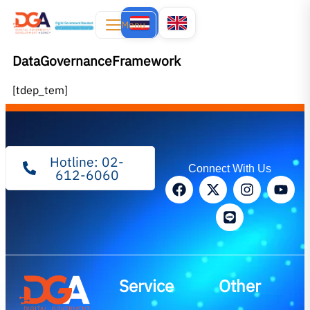
Menu
DataGovernanceFramework
[tdep_tem]
Hotline: 02-
Connect With Us
612-6060
Service
Other