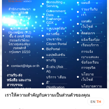
Consulting
แผนที่
Service
สำนักงานพัฒนา
ร่วมงานกับ
Government
รัฐบาลดิจิทัล
เรา
Data
(องค์การมหาชน)
Exchange :
(สพร.) อาคาร
แผนผัง
GDX
สถาบันเพื่อการ
เว็บไซต์
ระบบพอร์ทัล
ยุติธรรมแห่ง
ประเทศไทย (TIJ)
ติดต่อเรา
กลางเพื่อ
ชั้น 4 เลขที่ 999
ประชาชน :
แจ้งเรื่องร้อง
ถนนแจ้งวัฒนะ
Citizen Portal
แขวงทุ่งสองห้อง
เรียนบริการ
เขตหลักสี่
BizPortal
การแจ้ง
กรุงเทพฯ 10210
แอปพลิเคชัน
เบาะแสและ
ทางรัฐ
ข้อร้องเรียน
contact@dga.or.th
ดี-เด่น (Ask
การทุจริต
AI)
นโยบาย
งานรับ-ส่ง
บริการ “เตือน
เว็บไซต์
หนังสือ และงาน
ดี”
สารบรรณ:
นโยบายความ
(Notification
(+66) 02 612
Platform)
มั่นคง
6000
เราให้ความสำคัญกับความเป็นส่วนตัวของคุณ
บริการ
ปลอดภัย
saraban@dga.or.th
EN
|
TH
“กระเป๋า
สารสนเทศ
DGA Contact
เอกสาร”
ทางไซเบอร์