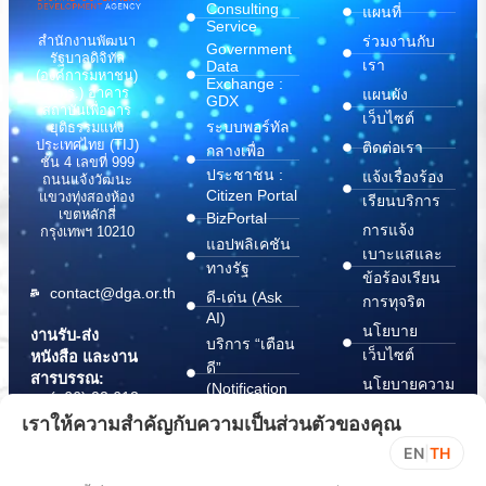
Consulting
แผนที่
Service
สำนักงานพัฒนา
ร่วมงานกับ
Government
รัฐบาลดิจิทัล
เรา
Data
(องค์การมหาชน)
Exchange :
(สพร.) อาคาร
แผนผัง
GDX
สถาบันเพื่อการ
เว็บไซต์
ระบบพอร์ทัล
ยุติธรรมแห่ง
ประเทศไทย (TIJ)
ติดต่อเรา
กลางเพื่อ
ชั้น 4 เลขที่ 999
ประชาชน :
แจ้งเรื่องร้อง
ถนนแจ้งวัฒนะ
Citizen Portal
แขวงทุ่งสองห้อง
เรียนบริการ
เขตหลักสี่
BizPortal
การแจ้ง
กรุงเทพฯ 10210
แอปพลิเคชัน
เบาะแสและ
ทางรัฐ
ข้อร้องเรียน
contact@dga.or.th
ดี-เด่น (Ask
การทุจริต
AI)
นโยบาย
งานรับ-ส่ง
บริการ “เตือน
เว็บไซต์
หนังสือ และงาน
ดี”
สารบรรณ:
นโยบายความ
(Notification
(+66) 02 612
Platform)
มั่นคง
6000
เราให้ความสำคัญกับความเป็นส่วนตัวของคุณ
บริการ
ปลอดภัย
saraban@dga.or.th
EN
|
TH
“กระเป๋า
สารสนเทศ
DGA Contact
เอกสาร”
ทางไซเบอร์