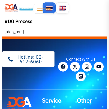
Menu
#DG Process
[tdep_tem]
Hotline: 02-
Connect With Us
612-6060
Service
Other