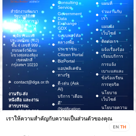
Consulting
แผนที่
Service
สำนักงานพัฒนา
ร่วมงานกับ
Government
รัฐบาลดิจิทัล
เรา
Data
(องค์การมหาชน)
Exchange :
(สพร.) อาคาร
แผนผัง
GDX
สถาบันเพื่อการ
เว็บไซต์
ระบบพอร์ทัล
ยุติธรรมแห่ง
ประเทศไทย (TIJ)
ติดต่อเรา
กลางเพื่อ
ชั้น 4 เลขที่ 999
ประชาชน :
แจ้งเรื่องร้อง
ถนนแจ้งวัฒนะ
Citizen Portal
แขวงทุ่งสองห้อง
เรียนบริการ
เขตหลักสี่
BizPortal
การแจ้ง
กรุงเทพฯ 10210
แอปพลิเคชัน
เบาะแสและ
ทางรัฐ
ข้อร้องเรียน
contact@dga.or.th
ดี-เด่น (Ask
การทุจริต
AI)
นโยบาย
งานรับ-ส่ง
บริการ “เตือน
เว็บไซต์
หนังสือ และงาน
ดี”
สารบรรณ:
นโยบายความ
(Notification
(+66) 02 612
Platform)
มั่นคง
6000
เราให้ความสำคัญกับความเป็นส่วนตัวของคุณ
บริการ
ปลอดภัย
saraban@dga.or.th
EN
|
TH
“กระเป๋า
สารสนเทศ
DGA Contact
เอกสาร”
ทางไซเบอร์