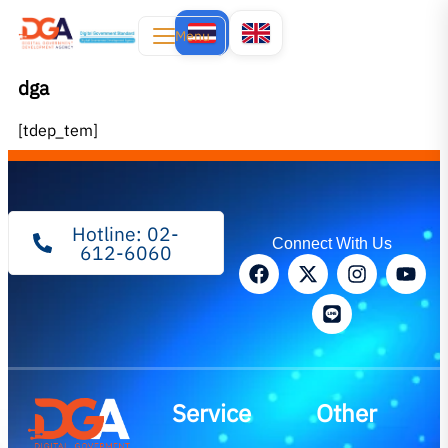
Menu
dga
[tdep_tem]
Hotline: 02-
Connect With Us
612-6060
Service
Other