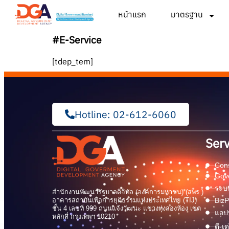
หน้าแรก
มาตรฐาน
#E-Service
[tdep_tem]
Hotline: 02-612-6060
Serv
Cons
Gov
ระบบ
สำนักงานพัฒนารัฐบาลดิจิทัล (องค์การมหาชน) (สพร.)
อาคารสถาบันเพื่อการยุติธรรมแห่งประเทศไทย (TIJ)
BizP
ชั้น 4 เลขที่ 999 ถนนแจ้งวัฒนะ แขวงทุ่งสองห้อง เขต
แอปพ
หลักสี่ กรุงเทพฯ 10210
ดี-เ