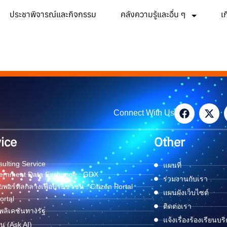
ประชาพิจารณ์และกิจกรรม
คลังความรู้และอื่น ๆ
เ
Connect With Us
ice
Other
ulting Service
แผนที่
ernment Data Exchange : GDX
ร่วมงานกับเรา
พอร์ทัลกลางเพื่อประชาชน : Citizen Portal
แผนผังเว็บไซต์
ortal
ติดต่อเรา
ลิเคชันทางรัฐ
แจ้งเรื่องร้องเรียนบร
ด่น (Ask AI)